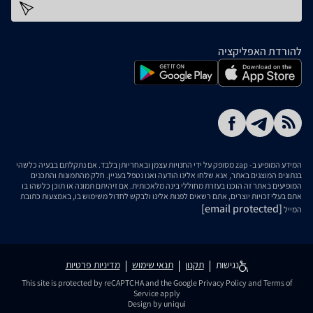
כתובת דוא''ל
להורדת האפליקציה
המידע המופיע ב- zap מסופק על ידי החנויות עצמן ובאחריותן בלבד. אם נתקלתם בבעיה כלשהי
בנתונים המוצגים באתר, אנא שלחו אלינו הודעה ואנו נטפל בעניין. חלק מהתמונות והתכנים
המופיעים באתר זה הוכנו בעזרת מחוללי בינה מלאכותית. אם זיהיתם תמונה או תוכן כלשהו בו
אתם בעלי זכויות יוצרים, אתם רשאים לפנות אלינו ולבקש לחדול משימוש בו, באמצעות כתובת
[email protected]
המייל
נגישות
תקנון
תנאי שימוש
מדיניות פרטיות
This site is protected by reCAPTCHA and the Google
Privacy Policy
and
Terms of
Service
apply
Design by uniqui