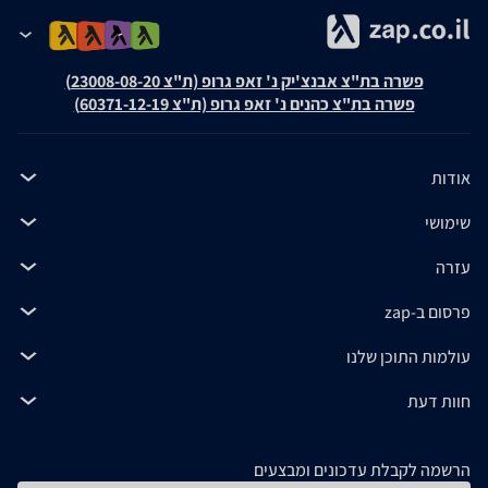
פשרה בת"צ אבנצ'יק נ' זאפ גרופ (ת"צ 23008-08-20)
פשרה בת"צ כהנים נ' זאפ גרופ (ת"צ 60371-12-19)
אודות
שימושי
עזרה
פרסום ב-zap
עולמות התוכן שלנו
חוות דעת
הרשמה לקבלת עדכונים ומבצעים