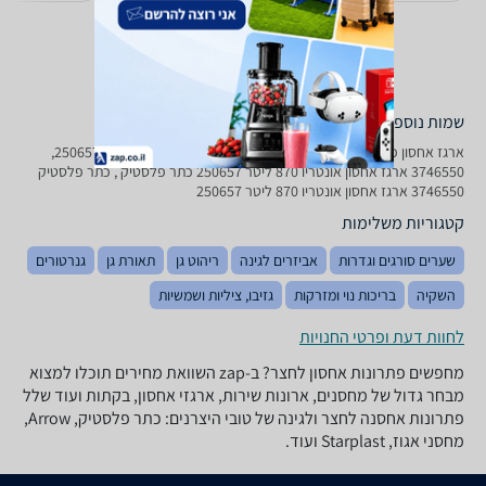
שמות נוספים לדגם
‏ארגז אחסון ‏כתר פלסטיק 3746550 ארגז אחסון אונטריו 870 ליטר 250657,
3746550 ארגז אחסון אונטריו 870 ליטר 250657 כתר פלסטיק , כתר פלסטיק
3746550 ארגז אחסון אונטריו 870 ליטר 250657
קטגוריות משלימות
שערים סורגים וגדרות
אביזרים לגינה
ריהוט גן
תאורת גן
גנרטורים
השקיה
בריכות נוי ומזרקות
גזיבו, ציליות ושמשיות
לחוות דעת ופרטי החנויות
מחפשים פתרונות אחסון לחצר? ב-zap השוואת מחירים תוכלו למצוא
מבחר גדול של מחסנים, ארונות שירות, ארגזי אחסון, בקתות ועוד שלל
פתרונות אחסנה לחצר ולגינה של טובי היצרנים: כתר פלסטיק, Arrow,
מחסני אגוז, Starplast ועוד.