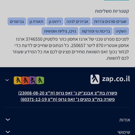
קטגוריות משלימות
שערים סורגים וגדרות
אביזרים לגינה
ריהוט גן
תאורת גן
גנרטורים
השקיה
בריכות נוי ומזרקות
גזיבו, ציליות ושמשיות
לפניכם מפרט טכני של ‏ארגז אחסון ‏כתר פלסטיק 3746550 ארגז
אחסון אונטריו 870 ליטר 250657. כל הנתונים שחייבים לדעת כדי
לבחור נכון! זאפ השוואת מחירים מציגים לכם את כל המידע שעוזר
לכם להשוות.
פשרה בת"צ אבנצ'יק נ' זאפ גרופ (ת"צ 23008-08-20)
פשרה בת"צ כהנים נ' זאפ גרופ (ת"צ 60371-12-19)
אודות
שימושי