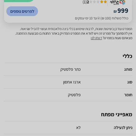
)
1
(
2
999
₪
לפרטים נוספים
כולל משלוח (100 ₪)
עד 10 ימי עסקים
המפרט עודכן בשיטות שונות, לרבות שימוש בכלי בינה מלאכותית ועשוי להכיל שגיאות.
אין להסתמך על מפרט זה ויש לוודא את המפרט המדויק באתר החנות בו מבוצעת ההזמנה.
מצאתם טעות במפרט?
דווחו לנו
כללי
מותג
כתר פלסטיק
סוג
ארגז אחסון
חומר
פלסטיק
מאפייני מפתח
ניתן לנעילה
לא