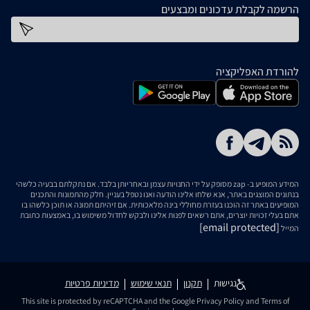
הרשמה לקבלת עדכונים ומבצעים
כתובת דוא''ל
להורדת האפליקציה
המידע המופיע ב- zap מסופק על ידי החנויות עצמן ובאחריותן בלבד. אם נתקלתם בבעיה כלשהי
בנתונים המוצגים באתר, אנא שלחו אלינו הודעה ואנו נטפל בעניין. חלק מהתמונות והתכנים
המופיעים באתר זה הוכנו בעזרת מחוללי בינה מלאכותית. אם זיהיתם תמונה או תוכן כלשהו בו
אתם בעלי זכויות יוצרים, אתם רשאים לפנות אלינו ולבקש לחדול משימוש בו, באמצעות כתובת
[email protected]
המייל
נגישות
תקנון
תנאי שימוש
מדיניות פרטיות
This site is protected by reCAPTCHA and the Google
Privacy Policy
and
Terms of