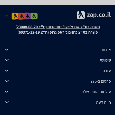
פשרה בת"צ אבנצ'יק נ' זאפ גרופ (ת"צ 23008-08-20)
פשרה בת"צ כהנים נ' זאפ גרופ (ת"צ 60371-12-19)
אודות
שימושי
עזרה
פרסום ב-zap
עולמות התוכן שלנו
חוות דעת