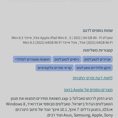
שמות נוספים לדגם
טאבלט Apple iPad Mini 8 . 3 ( 2021 ) 64 GB Wi - Fi אפל, אייפד Mini 8.3
(2021) 64GB Wi-Fi אפל , אפל אייפד Mini 8.3 (2021) 64GB Wi-Fi
קטגוריות משלימות
אביזרים לטאבלטים
כיסויים לטאבלטים
תושבות ומעמדים לסלולרי
תיקון סלולריים וטאבלטים
קוראי ספרים אלקטרוניים
לחוות דעת ופרטי החנויות
מוצרים נוספים של Apple בזאפ
הגיע הזמן לרכוש טאבלט? ב-zap השוואת מחירים תמצאו את מגוון
הטאבלטים הגדול בישראל. טאבלטים מבוססי אנדרואיד, Windows 8
או iOS, במגוון גדלים: 7 אינץ', 10.1 אינץ' ועוד של מיטב היצרנים:
Asus, Samsung, Apple, Sony ועוד רבים.