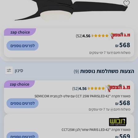
zap choice
)
52
(
4.56
568
₪
לפרטים נוספים
משלוח חינם
עד 7 ימי עסקים
סינון
הצעות משתלמות נוספות
(9)
zap choice
)
52
(
4.56
מאוורר תקרה "CCT 25W PARISLED 42 עם שלט-לבן מבית SEMICOM
568
לפרטים נוספים
₪
משלוח חינם
עד 7 ימי עסקים
מאוורר תקרה "PARIS LED 42 שחור/לבן CCT25W
569
לפרטים נוספים
₪