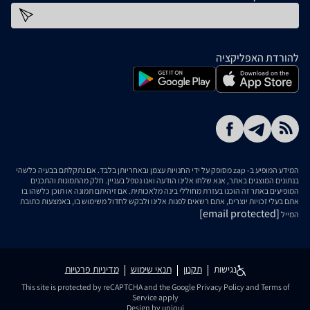
כתובת דוא''ל
להורדת האפליקציה
המידע המופיע ב- zap מסופק על ידי החנויות עצמן ובאחריותן בלבד. אם נתקלתם בבעיה כלשהי
בנתונים המוצגים באתר, אנא שלחו אלינו הודעה ואנו נטפל בעניין. חלק מהתמונות והתכנים
המופיעים באתר זה הוכנו בעזרת מחוללי בינה מלאכותית. אם זיהיתם תמונה או תוכן כלשהו בו
אתם בעלי זכויות יוצרים, אתם רשאים לפנות אלינו ולבקש לחדול משימוש בו, באמצעות כתובת
[email protected]
המייל
נגישות
תקנון
תנאי שימוש
מדיניות פרטיות
This site is protected by reCAPTCHA and the Google
Privacy Policy
and
Terms of
Service
apply
Design by uniqui