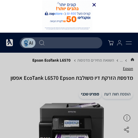
...
השוואת מחירים מדפסות
Epson EcoTank L6570‎
Epson
‏מדפסת הזרקת דיו ‏משולבת EcoTank L6570‎ Epson אפסון
הוספת חוות דעת
מפרט טכני