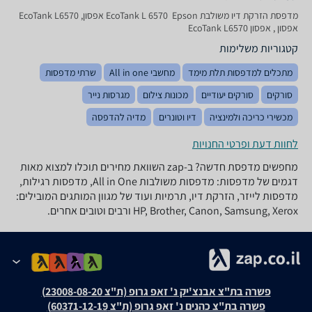
‏מדפסת הזרקת דיו ‏משולבת EcoTank L 6570 ‎ Epson אפסון, EcoTank L6570‎
אפסון , אפסון EcoTank L6570‎
קטגוריות משלימות
מתכלים למדפסות תלת מימד
מחשבי All in one
שרתי מדפסות
סורקים
סורקים יעודיים
מכונות צילום
מגרסות נייר
מכשירי כריכה ולמינציה
דיו וטונרים
מדיה להדפסה
לחוות דעת ופרטי החנויות
מחפשים מדפסת חדשה? ב-zap השוואת מחירים תוכלו למצוא מאות
דגמים של מדפסות: מדפסות משולבות All in One, מדפסות רגילות,
מדפסות לייזר, הזרקת דיו, תרמיות ועוד של מגוון המותגים המובילים:
HP, Brother, Canon, Samsung, Xerox ורבים וטובים אחרים.
פשרה בת"צ אבנצ'יק נ' זאפ גרופ (ת"צ 23008-08-20)
פשרה בת"צ כהנים נ' זאפ גרופ (ת"צ 60371-12-19)