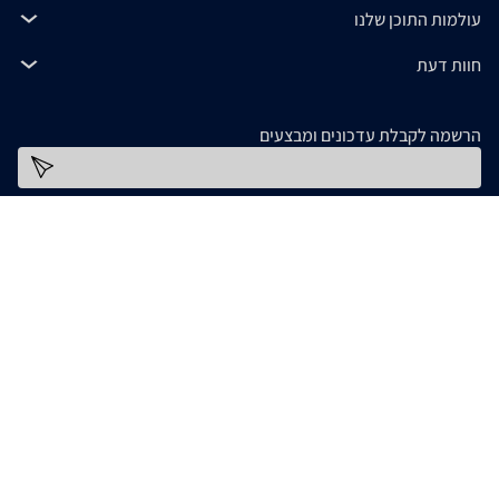
עולמות התוכן שלנו
חוות דעת
הרשמה לקבלת עדכונים ומבצעים
כתובת דוא''ל
להורדת האפליקציה
המידע המופיע ב- zap מסופק על ידי החנויות עצמן ובאחריותן בלבד. אם נתקלתם בבעיה כלשהי
בנתונים המוצגים באתר, אנא שלחו אלינו הודעה ואנו נטפל בעניין. חלק מהתמונות והתכנים
המופיעים באתר זה הוכנו בעזרת מחוללי בינה מלאכותית. אם זיהיתם תמונה או תוכן כלשהו בו
אתם בעלי זכויות יוצרים, אתם רשאים לפנות אלינו ולבקש לחדול משימוש בו, באמצעות כתובת
[email protected]
המייל