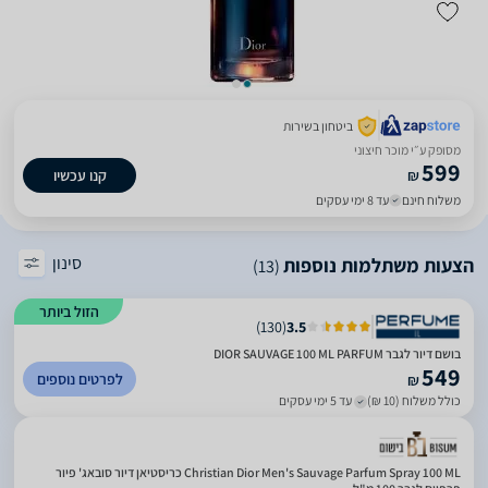
ביטחון בשירות
מסופק ע״י מוכר חיצוני
599
₪
קנו עכשיו
משלוח חינם
עד 8 ימי עסקים
סינון
הצעות משתלמות נוספות
(13)
הזול ביותר
)
130
(
3.5
בושם דיור לגבר DIOR SAUVAGE 100 ML PARFUM
549
לפרטים נוספים
₪
כולל משלוח (10 ₪)
עד 5 ימי עסקים
Christian Dior Men's Sauvage Parfum Spray 100 ML כריסטיאן דיור סובאג' פיור