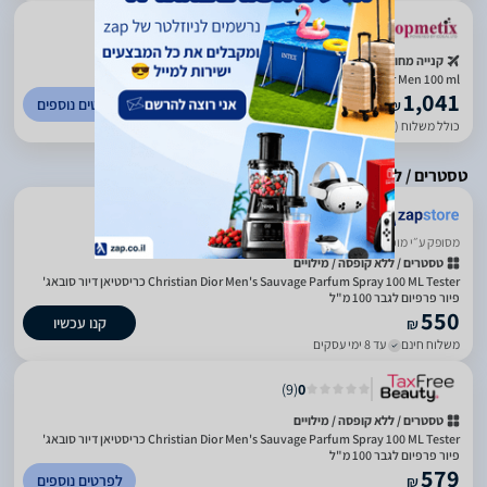
קנייה מחו"ל
Sauvage by Christian Dior Parfum Spray for Men 100 ml
1,041
לפרטים נוספים
₪
כולל משלוח (29 ₪)
עד 14 ימי עסקים
טסטרים / ללא קופסה / מילויים
ביטחון בשירות
מסופק ע״י מוכר חיצוני
טסטרים / ללא קופסה / מילויים
Christian Dior Men's Sauvage Parfum Spray 100 ML Tester כריסטיאן דיור סובאג'
פיור פרפיום לגבר 100 מ"ל
550
קנו עכשיו
₪
משלוח חינם
עד 8 ימי עסקים
)
9
(
0
טסטרים / ללא קופסה / מילויים
Christian Dior Men's Sauvage Parfum Spray 100 ML Tester כריסטיאן דיור סובאג'
פיור פרפיום לגבר 100 מ"ל
579
לפרטים נוספים
₪