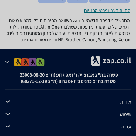
לחוות דעת ופרטי החנויות
מחפשים מדפסת חדשה? ב-zap השוואת מחירים תוכלו למצוא מאות
דגמים של מדפסות: מדפסות משולבות All in One, מדפסות רגילות,
מדפסות לייזר, הזרקת דיו, תרמיות ועוד של מגוון המותגים המובילים:
HP, Brother, Canon, Samsung, Xerox ורבים וטובים אחרים.
פשרה בת"צ אבנצ'יק נ' זאפ גרופ (ת"צ 23008-08-20)
פשרה בת"צ כהנים נ' זאפ גרופ (ת"צ 60371-12-19)
אודות
שימושי
עזרה