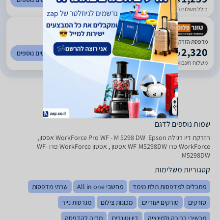
₪
כולל משלוח (45 ₪)
עד 5 ימי עסקים
)
129
(
5
מדפסת ‏הזרקת דיו WorkForce Pro WF-M5298DW‎ Epson אפסון
2,320
לפרטים נוספים
₪
משלוח חינם
עד 5 ימי עסקים
שמות נוספים לדגם
‏הזרקת דיו ‏רגילה WorkForce Pro WF - M 5298 DW ‎ Epson אפסון,
WorkForce פרו WF-M5298DW‎ אפסון , אפסון WorkForce פרו WF-
M5298DW‎
קטגוריות משלימות
מתכלים למדפסות תלת מימד
מחשבי All in one
שרתי מדפסות
סורקים
סורקים יעודיים
מכונות צילום
מגרסות נייר
מכשירי כריכה ולמינציה
דיו וטונרים
מדיה להדפסה