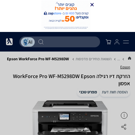
...
השוואת מחירים מדפסות
Epson WorkForce Pro WF-M5298DW‎
Epson
‏הזרקת דיו ‏רגילה WorkForce Pro WF-M5298DW‎ Epson
אפסון
הוספת חוות דעת
מפרט טכני