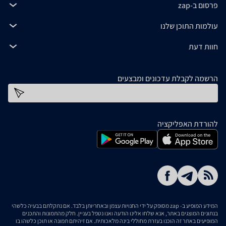
פרסום ב-zap
עולמות התוכן שלנו
חוות דעת
הרשמה לקבלת עדכונים ומבצעים
כתובת דוא''ל
להורדת האפליקציה
המידע המופיע ב- zap מסופק על ידי החנויות עצמן ובאחריותן בלבד. אם נתקלתם בבעיה כלשהי
בנתונים המוצגים באתר, אנא שלחו אלינו הודעה ואנו נטפל בעניין. חלק מהתמונות והתכנים
המופיעים באתר זה הוכנו בעזרת מחוללי בינה מלאכותית. אם זיהיתם תמונה או תוכן כלשהו בו