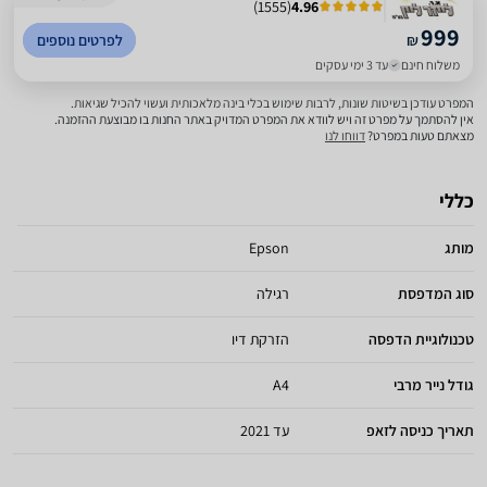
)
1555
(
4.96
999
₪
לפרטים נוספים
משלוח חינם
עד 3 ימי עסקים
המפרט עודכן בשיטות שונות, לרבות שימוש בכלי בינה מלאכותית ועשוי להכיל שגיאות.
אין להסתמך על מפרט זה ויש לוודא את המפרט המדויק באתר החנות בו מבוצעת ההזמנה.
מצאתם טעות במפרט?
דווחו לנו
כללי
מותג
Epson
סוג המדפסת
רגילה
טכנולוגיית הדפסה
הזרקת דיו
גודל נייר מרבי
A4
תאריך כניסה לזאפ
עד 2021