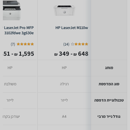
HP LaserJet Pro MFP
HP LaserJet M110w
3102fdwe 3g630e
)
7
(
)
14
(
- 851
1,595
- 349
648
₪
₪
₪
מותג
HP
HP
סוג המדפסת
רגילה
משולבת
טכנולוגיית הדפסה
לייזר
לייזר
גודל נייר מרבי
A4
יעודכן בקרוב