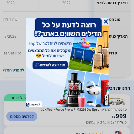
תאריך כניסה לזאפ
2022
2023
סוג הפלט
שחור לבן
שחור לבן
תאריך כניסה לזאפ
3/2022
3/2023
סדרה
hp laser jet
LaserJet Pro
למפרט המלא >>
למפרט המלא >
החנויות הכי זולות
הזול ביותר
)
1555
(
4.96
מדפסת ‏הזרקת דיו WorkForce Pro WF-M5298DW‎ Epson אפסון
999
לפרטים נוספים
₪
משלוח חינם
עד 3 ימי עסקים