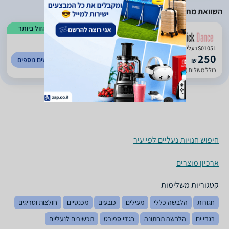
השוואת מחירים
הזול ביותר
S0105L נעלי פוינט Aspiration של בלוך לתלמידות.
250
לפרטים נוספים
₪
כולל משלוח (30 ₪)
חיפוש חנויות נעליים לפי עיר
ארכיון מוצרים
קטגוריות משלימות
חגורות
הלבשה כללי
מעילים
כובעים
מכנסיים
חולצות וסריגים
בגדי ים
הלבשה תחתונה
בגדי ספורט
תכשירים לנעליים