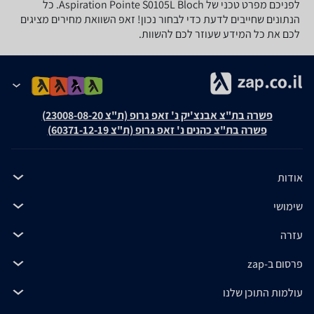
לפניכם מפרט טכני של Aspiration Pointe S0105L Bloch. כל
הנתונים שחייבים לדעת כדי לבחור נכון! זאפ השוואת מחירים מציגים
לכם את כל המידע שעוזר לכם להשוות.
פשרה בת"צ אבנצ'יק נ' זאפ גרופ (ת"צ 23008-08-20)
פשרה בת"צ כהנים נ' זאפ גרופ (ת"צ 60371-12-19)
אודות
שימושי
עזרה
פרסום ב-zap
עולמות התוכן שלנו