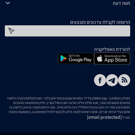
חוות דעת
הרשמה לקבלת עדכונים ומבצעים
כתובת דוא''ל
להורדת האפליקציה
המידע המופיע ב- zap מסופק על ידי החנויות עצמן ובאחריותן בלבד. אם נתקלתם בבעיה כלשהי
בנתונים המוצגים באתר, אנא שלחו אלינו הודעה ואנו נטפל בעניין. חלק מהתמונות והתכנים
המופיעים באתר זה הוכנו בעזרת מחוללי בינה מלאכותית. אם זיהיתם תמונה או תוכן כלשהו בו
אתם בעלי זכויות יוצרים, אתם רשאים לפנות אלינו ולבקש לחדול משימוש בו, באמצעות כתובת
[email protected]
המייל