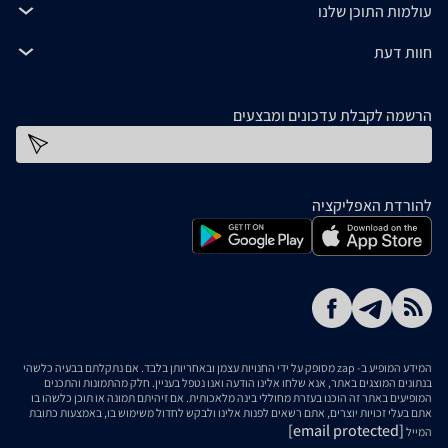
עולמות התוכן שלנו
חוות דעת
הרשמה לקבלת עדכונים ומבצעים
כתובת דוא''ל
להורדת האפליקציה
המידע המופיע ב- zap מסופק על ידי החנויות עצמן ובאחריותן בלבד. אם נתקלתם בבעיה כלשהי
בנתונים המוצגים באתר, אנא שלחו אלינו הודעה ואנו נטפל בעניין. חלק מהתמונות והתכנים
המופיעים באתר זה הוכנו בעזרת מחוללי בינה מלאכותית. אם זיהיתם תמונה או תוכן כלשהו בו
אתם בעלי זכויות יוצרים, אתם רשאים לפנות אלינו ולבקש לחדול משימוש בו, באמצעות כתובת
[email protected]
המייל