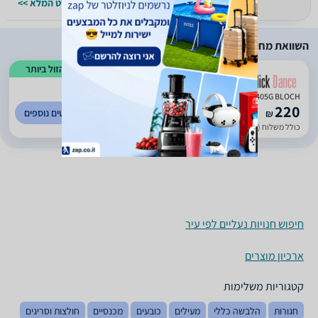
למפרט המלא >>
למפרט המלא >>
השוואת מחירים
הזול ביותר
S0405G BLOCH נעלי גאז בלוך לילדות
220
לפרטים נוספים
₪
כולל משלוח (30 ₪)
חיפוש חנויות נעליים לפי עיר
ארכיון מוצרים
קטגוריות משלימות
חגורות
הלבשה כללי
מעילים
כובעים
מכנסיים
חולצות וסריגים