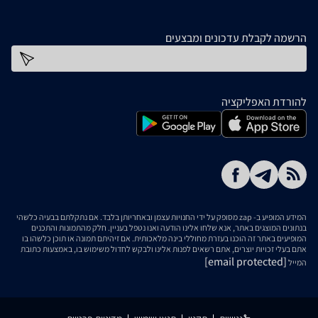
הרשמה לקבלת עדכונים ומבצעים
כתובת דוא''ל
להורדת האפליקציה
המידע המופיע ב- zap מסופק על ידי החנויות עצמן ובאחריותן בלבד. אם נתקלתם בבעיה כלשהי
בנתונים המוצגים באתר, אנא שלחו אלינו הודעה ואנו נטפל בעניין. חלק מהתמונות והתכנים
המופיעים באתר זה הוכנו בעזרת מחוללי בינה מלאכותית. אם זיהיתם תמונה או תוכן כלשהו בו
אתם בעלי זכויות יוצרים, אתם רשאים לפנות אלינו ולבקש לחדול משימוש בו, באמצעות כתובת
[email protected]
המייל