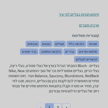
חיפוש חנויות נעליים לפי עיר
ארכיון מוצרים
קטגוריות משלימות
חגורות
הלבשה כללי
מעילים
כובעים
מכנסיים
חולצות וסריגים
בגדי ים
הלבשה תחתונה
בגדי ספורט
תכשירים לנעליים
נעליים - ‏Bloch המבחר הגדול בארץ של נעלי ספורט, נעלי ריצה,
נעלי הרים, נעליים אוסטרליות וכו' של טובי המותגים: Nike, New
Balance, Saucony, Blundstone, RedBack ועוד. זאפ השוואת
מחירים מאפשרת לכם לקנות נכון גם נעליים, היכנסו, סננו לפי
יצרן, מחיר או מטרה וקבלו בתוצאות החיפוש מחירים של מבחר
רחב של נעליים הרלוונטיות עבורכם.
1
2