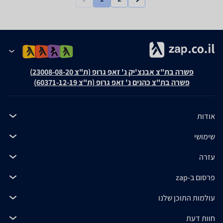
פשרה בת"צ אבנצ'יק נ' זאפ גרופ (ת"צ 23008-08-20)
פשרה בת"צ כהנים נ' זאפ גרופ (ת"צ 60371-12-19)
אודות
שימושי
עזרה
פרסום ב-zap
עולמות התוכן שלנו
חוות דעת