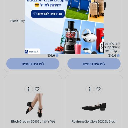
S0326G Bloch
‏נעלי ריקוד Bloch Ii Hybrid S0203L
190
184
₪
₪
כולל משלוח (₪30)
כולל משלוח (₪30)
אספקה: באתר
אספקה: באתר
ב- קליקדאנס
ב- קליקדאנס
(1)
0.0
(1)
0.0
לפרטים נוספים
לפרטים נוספים
Royirene Soft Sole S0326L Bloch
‏נעלי ריקוד Bloch Grecian S0407L