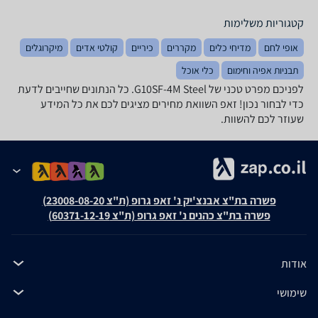
קטגוריות משלימות
אופי לחם
מדיחי כלים
מקררים
כיריים
קולטי אדים
מיקרוגלים
תבניות אפיה וחימום
כלי אוכל
לפניכם מפרט טכני של G10SF-4M Steel. כל הנתונים שחייבים לדעת
כדי לבחור נכון! זאפ השוואת מחירים מציגים לכם את כל המידע
שעוזר לכם להשוות.
פשרה בת"צ אבנצ'יק נ' זאפ גרופ (ת"צ 23008-08-20)
פשרה בת"צ כהנים נ' זאפ גרופ (ת"צ 60371-12-19)
אודות
שימושי