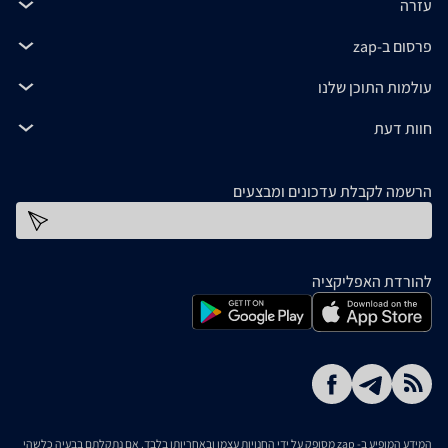
עזרה
פרסום ב-zap
עולמות התוכן שלנו
חוות דעת
הרשמה לקבלת עדכונים ומבצעים
כתובת דוא''ל
להורדת האפליקציה
המידע המופיע ב- zap מסופק על ידי החנויות עצמן ובאחריותן בלבד. אם נתקלתם בבעיה כלשהי