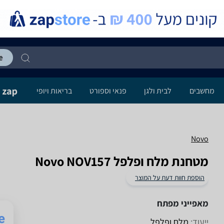
מחשבים
לבית ולגן
פנאי וספורט
בריאות ויופי
Novo
מטחנת ‏מלח ופלפל Novo NOV157
הוספת חוות דעת על המוצר
מאפייני מפתח
ייעוד:
מלח ופלפל