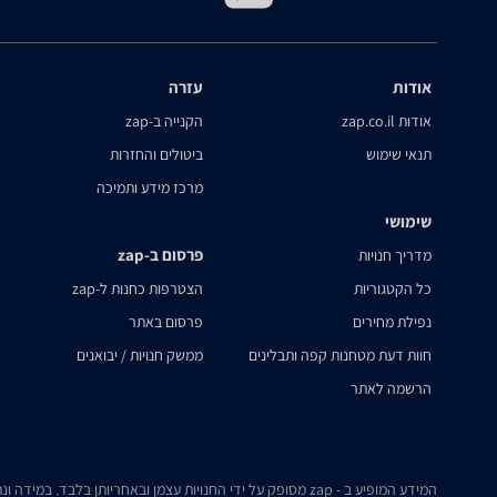
אודות
עזרה
אודות zap.co.il
הקנייה ב-zap
תנאי שימוש
ביטולים והחזרות
מרכז מידע ותמיכה
שימושי
פרסום ב-zap
מדריך חנויות
כל הקטגוריות
הצטרפות כחנות ל-zap
נפילת מחירים
פרסום באתר
חוות דעת מטחנות קפה ותבלינים
ממשק חנויות / יבואנים
הרשמה לאתר
המידע המופיע ב - zap מסופק על ידי החנויות עצמן ובאחריותן בלבד. במידה ונתקלת בבעיה כלשהי בנתונים המוצגים באתר, אנא שלח אלינו הודעה ואנו נטפל בעניין.