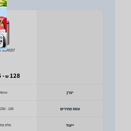
o NOV157
- 126
128
₪
יצרן
Novo
טווח מחירים
100 - 250 ש"ח
ייעוד
מלח ופל