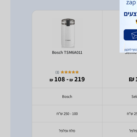
 ATL25
Bosch TSM6A011
Selmo
)
1
(
124
- 108
219
₪
₪
₪
ine
Bosch
Se
100 - 250 ש"ח
עד 100 ש"ח
פלפל
מלח ופלפל
מלח