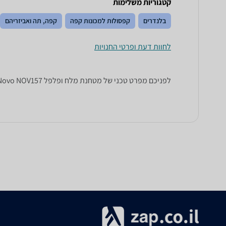
קטגוריות משלימות
בלנדרים
קפסולות למכונות קפה
קפה, תה ואביזריהם
לחוות דעת ופרטי החנויות
לפניכם מפרט טכני של מטחנת ‏מלח ופלפל Novo NOV157. כל הנתונים שחייבים לדעת כדי לבחור נכון! זאפ השוואת מחירים מציגים לכם את כל המידע שעוזר לכם להשוות.