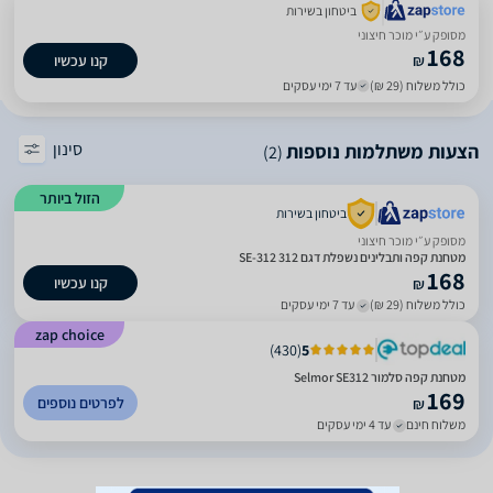
ביטחון בשירות
מסופק ע״י מוכר חיצוני
168
₪
קנו עכשיו
כולל משלוח (29 ₪)
עד 7 ימי עסקים
סינון
הצעות משתלמות נוספות
(2)
הזול ביותר
ביטחון בשירות
מסופק ע״י מוכר חיצוני
מטחנת קפה ותבלינים נשפלת דגם 312 SE-312
168
קנו עכשיו
₪
כולל משלוח (29 ₪)
עד 7 ימי עסקים
zap choice
)
430
(
5
מטחנת קפה סלמור Selmor SE312
169
לפרטים נוספים
₪
משלוח חינם
עד 4 ימי עסקים