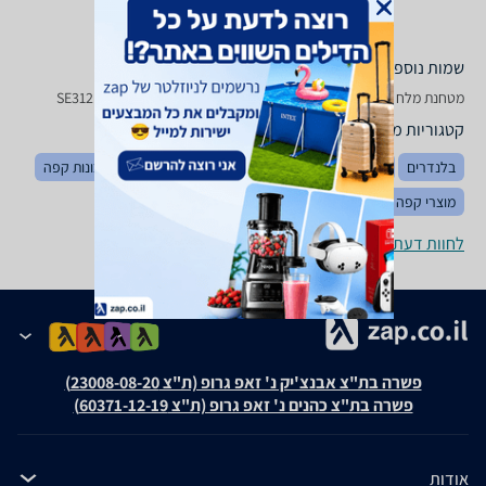
שמות נוספים לדגם
מטחנת ‏מלח ופלפל Selmor SE 312 סלמור, SE312 סלמור , סלמור SE312
קטגוריות משלימות
בלנדרים
קפסולות למכונות קפה
קפה, תה ואביזריהם
מכונות קפה
מוצרי קפה
מכשירים משלימים למטבח
לחוות דעת ופרטי החנויות
פשרה בת"צ אבנצ'יק נ' זאפ גרופ (ת"צ 23008-08-20)
פשרה בת"צ כהנים נ' זאפ גרופ (ת"צ 60371-12-19)
אודות