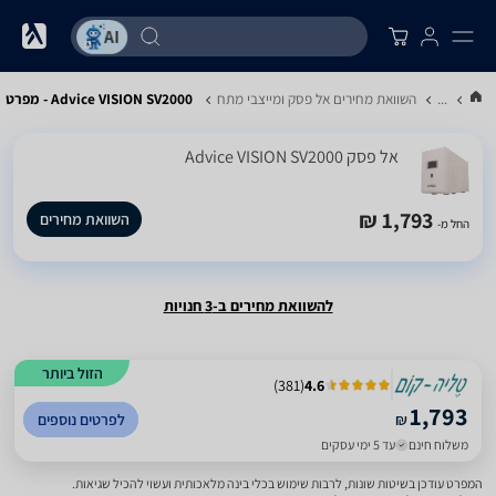
...
השוואת מחירים אל פסק ומייצבי מתח
Advice VISION SV2000 - מפרט
‏אל פסק Advice VISION SV2000
1,793 ₪
השוואת מחירים
החל מ-
להשוואת מחירים ב-3 חנויות
הזול ביותר
)
381
(
4.6
1,793
₪
לפרטים נוספים
משלוח חינם
עד 5 ימי עסקים
המפרט עודכן בשיטות שונות, לרבות שימוש בכלי בינה מלאכותית ועשוי להכיל שגיאות.