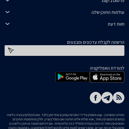
פרסום ב-zap
עולמות התוכן שלנו
חוות דעת
הרשמה לקבלת עדכונים ומבצעים
כתובת דוא''ל
להורדת האפליקציה
המידע המופיע ב- zap מסופק על ידי החנויות עצמן ובאחריותן בלבד. אם נתקלתם בבעיה כלשהי
בנתונים המוצגים באתר, אנא שלחו אלינו הודעה ואנו נטפל בעניין. חלק מהתמונות והתכנים
המופיעים באתר זה הוכנו בעזרת מחוללי בינה מלאכותית. אם זיהיתם תמונה או תוכן כלשהו בו
אתם בעלי זכויות יוצרים, אתם רשאים לפנות אלינו ולבקש לחדול משימוש בו, באמצעות כתובת