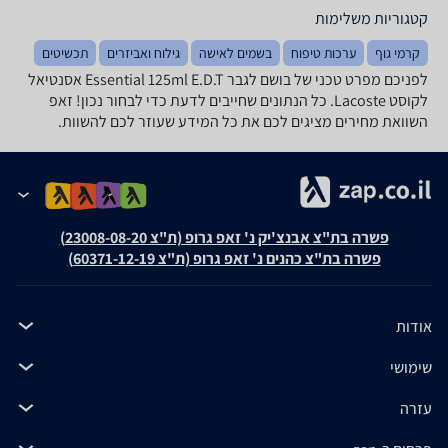
קטגוריות משלימות
קרמי גוף
ערכות טיפוח
בשמים לאישה
גילוח ואביזרים
תכשיטים
לפניכם מפרט טכני של בושם לגבר Essential 125ml E.D.T אסנטיאל
לקוסט Lacoste. כל הנתונים שחייבים לדעת כדי לבחור נכון! זאפ
השוואת מחירים מציגים לכם את כל המידע שעוזר לכם להשוות.
פשרה בת"צ אבנצ'יק נ' זאפ גרופ (ת"צ 23008-08-20)
פשרה בת"צ כהנים נ' זאפ גרופ (ת"צ 60371-12-19)
אודות
שימושי
עזרה