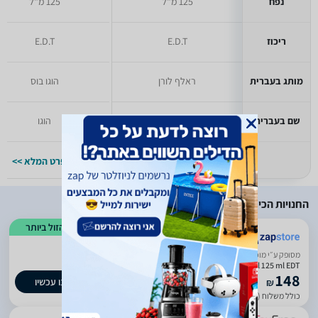
נפח
125 מ"ל
125 מ"ל
ריכוז
E.D.T
E.D.T
מותג בעברית
ראלף לורן
הוגו בוס
שם בעברית
פולו
הוגו
למפרט המלא >>
למפרט המלא >>
החנויות הכי זולות
הזול ביותר
ביטחון בשירות
מסופק ע״י מוכר חיצוני
Lacoste Essential 125 ml EDT אסנטיאל לקוסט בושם לגבר אדט 125 מ"ל
148
קנו עכשיו
₪
כולל משלוח (19 ₪)
עד 8 ימי עסקים