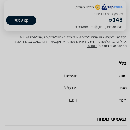
ביטחון בשירות
מסופק ע״י מוכר חיצוני
148
₪
קנו עכשיו
כולל משלוח (19 ₪)
עד 8 ימי עסקים
המפרט עודכן בשיטות שונות, לרבות שימוש בכלי בינה מלאכותית ועשוי להכיל שגיאות.
אין להסתמך על מפרט זה ויש לוודא את המפרט המדויק באתר החנות בו מבוצעת ההזמנה.
מצאתם טעות במפרט?
דווחו לנו
כללי
מותג
Lacoste
נפח
125 מ"ל
ריכוז
E.D.T
מאפייני מפתח