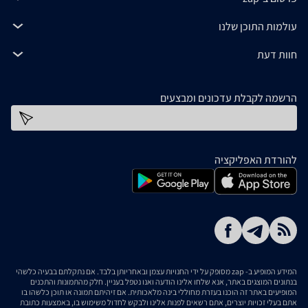
עולמות התוכן שלנו
חוות דעת
הרשמה לקבלת עדכונים ומבצעים
כתובת דוא''ל
להורדת האפליקציה
המידע המופיע ב- zap מסופק על ידי החנויות עצמן ובאחריותן בלבד. אם נתקלתם בבעיה כלשהי
בנתונים המוצגים באתר, אנא שלחו אלינו הודעה ואנו נטפל בעניין. חלק מהתמונות והתכנים
המופיעים באתר זה הוכנו בעזרת מחוללי בינה מלאכותית. אם זיהיתם תמונה או תוכן כלשהו בו
אתם בעלי זכויות יוצרים, אתם רשאים לפנות אלינו ולבקש לחדול משימוש בו, באמצעות כתובת