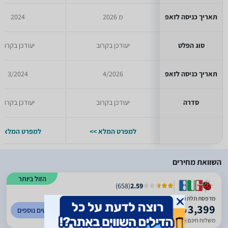
תאריך כניסה לזאפ
מ 2026
2024
סוג הפלט
יעודכן בקרוב
יעודכן בקרוב
תאריך כניסה לזאפ
4/2026
3/2024
סדרה
יעודכן בקרוב
יעודכן בקרוב
למפרט המלא >>
למפרט המלא >
השוואת מחירים
הזול ביותר
)
658
(
2.59
מדפסת תלת מימד P1S Combo באמבו לאב - Bambu Lab Bambu Lab
3,399
לפרטים נוספים
₪
משלוח חינם
עד 4 ימי עסקים