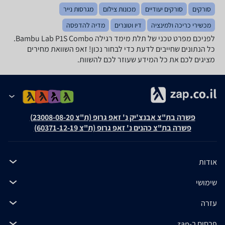
סורקים
סורקים יעודיים
מכונות צילום
מגרסות נייר
מכשירי כריכה ולמינציה
דיו וטונרים
מדיה להדפסה
לפניכם מפרט טכני של ‏תלת מימד ‏רגילה Bambu Lab P1S Combo.
כל הנתונים שחייבים לדעת כדי לבחור נכון! זאפ השוואת מחירים
מציגים לכם את כל המידע שעוזר לכם להשוות.
פשרה בת"צ אבנצ'יק נ' זאפ גרופ (ת"צ 23008-08-20)
פשרה בת"צ כהנים נ' זאפ גרופ (ת"צ 60371-12-19)
אודות
שימושי
עזרה
פרסום ב-zap