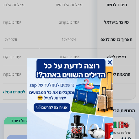
חיבור לרשת
מצלמה אלחוטית
מצלמה אלחוטי
מיוצר בישראל
יעודכן בקרוב
יעודכן בקרוב
תאריך כניסה לזאפ
12/2024
2/2026
ראיית לילה
יעודכן בקרוב
יעודכן בקרוב
התאמה לסביבה
יעודכן בקרוב
יעודכן בקרוב
למפרט המלא >>
למפרט המלא >
החנויות הכי זולות
הזול ביותר
)
658
(
2.59
מצלמת אבטחה Tapo C211 טי פי-לינק - TP-Link TP-Link