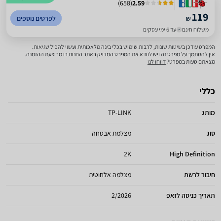
)
658
(
2.59
119
₪
לפרטים נוספים
משלוח חינם
עד 6 ימי עסקים
המפרט עודכן בשיטות שונות, לרבות שימוש בכלי בינה מלאכותית ועשוי להכיל שגיאות.
אין להסתמך על מפרט זה ויש לוודא את המפרט המדויק באתר החנות בו מבוצעת ההזמנה.
מצאתם טעות במפרט?
דווחו לנו
כללי
מותג
TP-LINK
סוג
מצלמת אבטחה
2K
High Definition
חיבור לרשת
מצלמה אלחוטית
תאריך כניסה לזאפ
2/2026