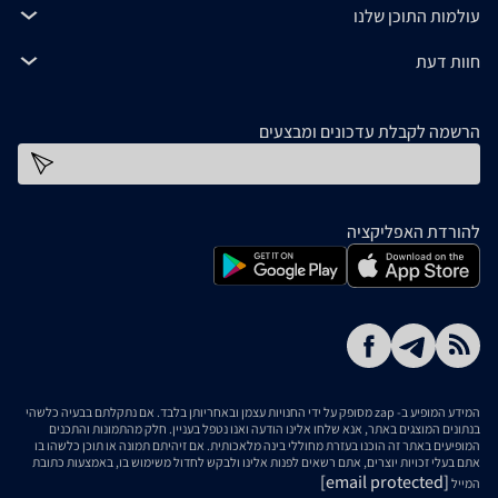
עולמות התוכן שלנו
חוות דעת
הרשמה לקבלת עדכונים ומבצעים
כתובת דוא''ל
להורדת האפליקציה
המידע המופיע ב- zap מסופק על ידי החנויות עצמן ובאחריותן בלבד. אם נתקלתם בבעיה כלשהי
בנתונים המוצגים באתר, אנא שלחו אלינו הודעה ואנו נטפל בעניין. חלק מהתמונות והתכנים
המופיעים באתר זה הוכנו בעזרת מחוללי בינה מלאכותית. אם זיהיתם תמונה או תוכן כלשהו בו
אתם בעלי זכויות יוצרים, אתם רשאים לפנות אלינו ולבקש לחדול משימוש בו, באמצעות כתובת
[email protected]
המייל