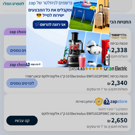
למפרט המלא >>
למפרט המלא >
החנויות הכי זולות
zap choice
)
609
(
4.69
מכונת כביסה Electrolux EWF1023P5WC ‏10 ‏ק"ג אלקטרולוקס
2,338
לפרטים נוספים
₪
משלוח חינם
עד 5 ימי עסקים
zap choice
)
145
(
4.83
מכונת כביסה Electrolux EWF1023P5WC ‏10 ‏ק''ג אלקטרולוקס יבואן רשמי!
2,340
לפרטים נוספים
₪
משלוח חינם
עד 7 ימי עסקים
ביטחון בשירות
מסופק ע״י מוכר חיצוני
מכונת כביסה Electrolux EWF1023P5WC ‏10 ‏ק"ג אלקטרולוקס
2,650
קנו עכשיו
₪
משלוח חינם
עד 7 ימי עסקים