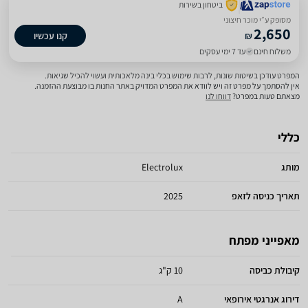
ביטחון בשירות
מסופק ע״י מוכר חיצוני
2,650
₪
קנו עכשיו
משלוח חינם
עד 7 ימי עסקים
המפרט עודכן בשיטות שונות, לרבות שימוש בכלי בינה מלאכותית ועשוי להכיל שגיאות.
אין להסתמך על מפרט זה ויש לוודא את המפרט המדויק באתר החנות בו מבוצעת ההזמנה.
מצאתם טעות במפרט?
דווחו לנו
כללי
מותג
Electrolux
תאריך כניסה לזאפ
2025
מאפייני מפתח
קיבולת כביסה
10 ק"ג
דירוג אנרגטי אירופאי
A