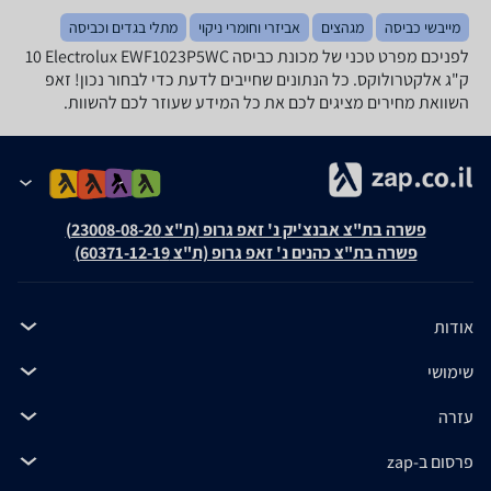
מייבשי כביסה
מגהצים
אביזרי וחומרי ניקוי
מתלי בגדים וכביסה
לפניכם מפרט טכני של מכונת כביסה Electrolux EWF1023P5WC ‏10
‏ק"ג אלקטרולוקס. כל הנתונים שחייבים לדעת כדי לבחור נכון! זאפ
השוואת מחירים מציגים לכם את כל המידע שעוזר לכם להשוות.
פשרה בת"צ אבנצ'יק נ' זאפ גרופ (ת"צ 23008-08-20)
פשרה בת"צ כהנים נ' זאפ גרופ (ת"צ 60371-12-19)
אודות
שימושי
עזרה
פרסום ב-zap