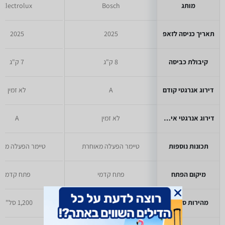
מותג
Bosch
Electrolux
תאריך כניסה לזאפ
2025
2025
קיבולת כביסה
8 ק"ג
7 ק"ג
דירוג אנרגטי קודם
A
לא זמין
דירוג אנרגטי אירופאי
לא זמין
A
תכונות נוספות
טיימר הפעלה מאוחרת
טיימר הפעלה מאו
מיקום הפתח
פתח קדמי
פתח קדמי
מהירות סחיטה
1,200 סל"ד
1,200 סל"ד