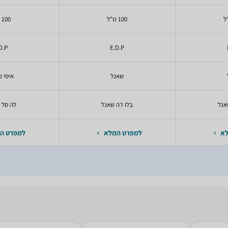
100 מ"ל
100 מ"ל
D.P
E.D.P
שאנל
איסי מ
אנל
בלו דה שאנל
לה סל ד
לא
למפרט המלא
למפרט ה