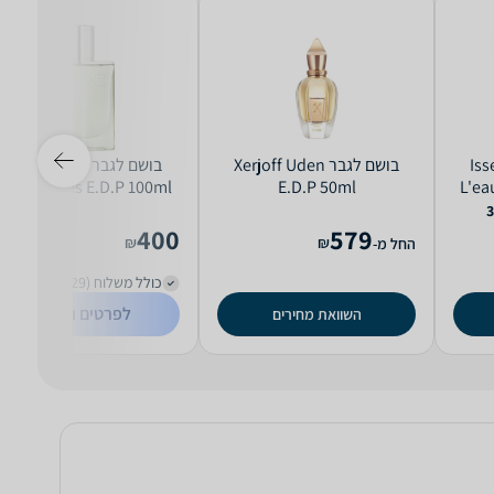
Issey
בושם לגבר Xerjoff Uden
בושם לגבר Hermes H24
erbes Vives E.D.P 100ml
E.D.P 50ml
L'ea
3
400
579
₪
₪
החל מ-
כולל משלוח (29 ₪)
לפרטים נוספים
השוואת מחירים