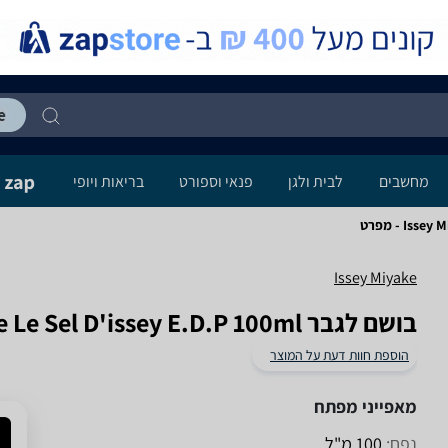
מחשבים
לבית ולגן
פנאי וספורט
בריאות ויופי
I - מפרט
Issey Miyake
בושם לגבר Issey Miyake Le Sel D'issey E.D.P 100ml
הוספת חוות דעת על המוצר
מאפייני מפתח
נפח:
100 מ"ל