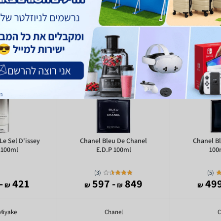
Le Sel D'issey
Chanel Bleu De Chanel
Chanel B
 100ml
E.D.P 100ml
100
)
3
(
)
5
(
254
421
- 597
849
₪
₪
₪
₪
 Miyake
Chanel
C