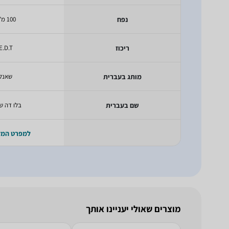
נפח
100 מ"ל
ריכוז
E.D.T
מותג בעברית
שאנל
שם בעברית
בלו דה ש
למפרט המ
מוצרים שאולי יעניינו אותך