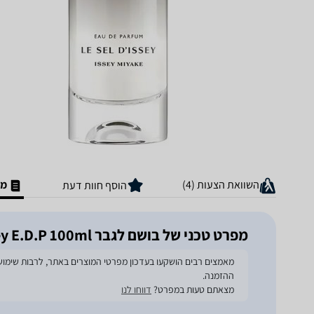
השוואת הצעות (4)
מפ
הוסף חוות דעת
מפרט טכני של בושם לגבר Issey Miyake Le Sel D'issey E.D.P 100ml
ההזמנה.
מצאתם טעות במפרט?
דווחו לנו