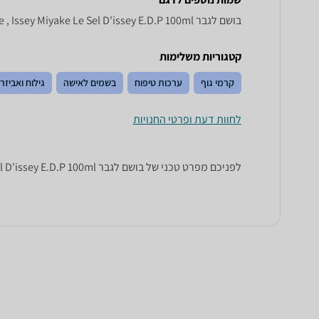
בושם לגבר Issey Miyake Le Sel D ' issey E . D . P 100 ml, Le Sel D'issey E.D.P 100ml Issey Miyake , Issey Miyake Le Sel D'issey E.D.P 100ml
קטגוריות משלימות
קרמי גוף
ערכות טיפוח
בשמים לאישה
גילוח ואביזר
לחוות דעת ופרטי החנויות
לפניכם מפרט טכני של בושם לגבר Issey Miyake Le Sel D'issey E.D.P 100ml. כל הנתונים שחייבים לדעת כדי לבחור נכון! זאפ השוואת מחירים מציגים לכם את כל המידע שעוזר לכם להשוות.