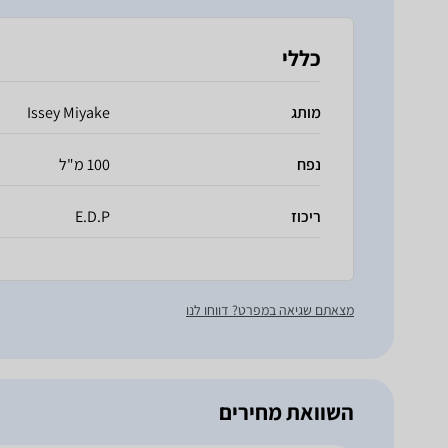
כללי
מותג
Issey Miyake
נפח
100 מ"ל
ריכוז
E.D.P
מצאתם שגיאה במפרט? דווחו לנו
השוואת מחירים