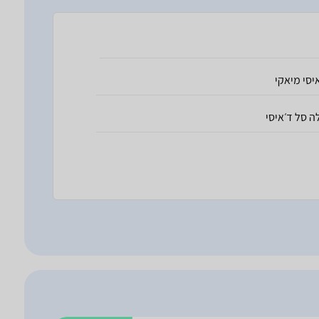
יסי מיאקי
ה סל ד׳איסי