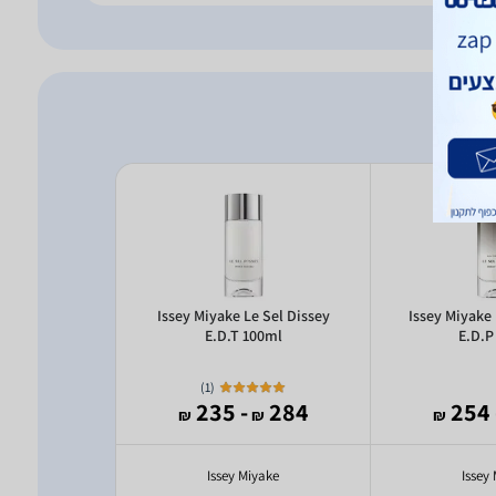
rfums Bois
Issey Miyake Le Sel Dissey
Issey Miyake 
D.P 100ml
E.D.T 100ml
E.D.P
)
1
(
509
- 235
284
- 
₪
₪
₪
₪
Parfums
Issey Miyake
Issey