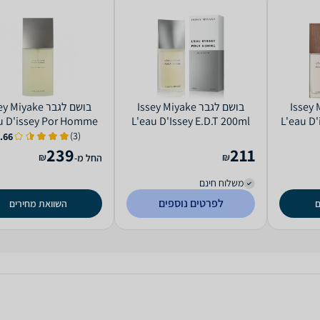
Issey Miyak
בושם לגבר Issey Miyake
בושם לגבר  Miyake
u D'issey Por Homme
L'eau D'Issey E.D.T 200ml
L'eau D
E.D.T 200ml
Vetiver 
(3)
.66
239
211
₪
₪
החל מ-
משלוח חינם
לפרטים נוספים
ם
השוואת מחירים