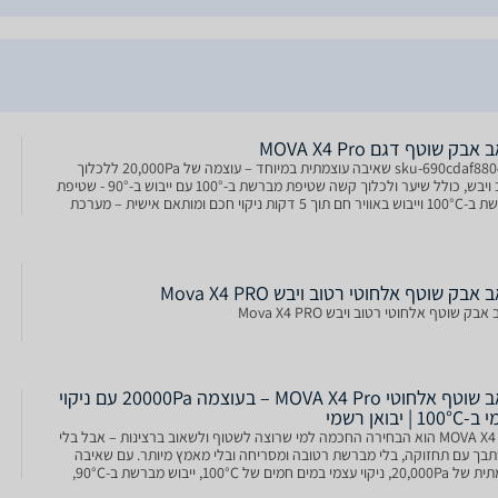
אבק שוטף דגם MOVA X4 Pro
sku-690cdaf8804db שאיבה עוצמתית במיוחד – עוצמה של ‎20,000Pa ללכלוך
רטוב ויבש, כולל שיער ולכלוך קשה שטיפת מברשת ב-100° עם ייבוש ב-90° - שטיפת
מברשת ב-100°C וייבוש באוויר חם תוך 5 דקות ניקוי חכם ומותאם אישית – מערכת
 מלאכותית שמתאימה אוטומטית את עוצמת
 אבק שוטף אלחוטי רטוב ויבש Mova X4 PRO
בק שוטף אלחוטי רטוב ויבש Mova X4 PRO
שואב שוטף אלחוטי MOVA X4 Pro – בעוצמה 20000Pa עם ניקוי
1 | יבואן רשמי
MOVA X4 Pro הוא הבחירה החכמה למי שרוצה לשטוף ולשאוב ברצינות – אבל בלי
בך עם תחזוקה, בלי מברשת רטובה ומסריחה ובלי מאמץ מיותר. עם שאיבה
עוצמתית של 20,000Pa, ניקוי עצמי במים חמים של 100°C, ייבוש מברשת ב-90°C,
 עבודה