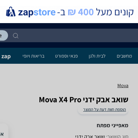
מחשבים
לבית ולגן
פנאי וספורט
בריאות ויופי
Mova
‏שואב אבק ידני Mova X4 Pro
הוספת חוות דעת על המוצר
מאפייני מפתח
סוג השואב:
שואב אבק ידני