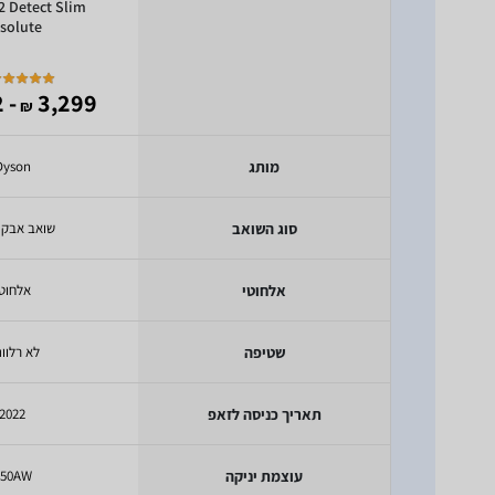
2 Detect Slim
solute
- 1,442
3,299
₪
מותג
Dyson
סוג השואב
שואב אבק 
אלחוטי
אלחוט
שטיפה
לא רלוונ
תאריך כניסה לזאפ
2022
עוצמת יניקה
150AW