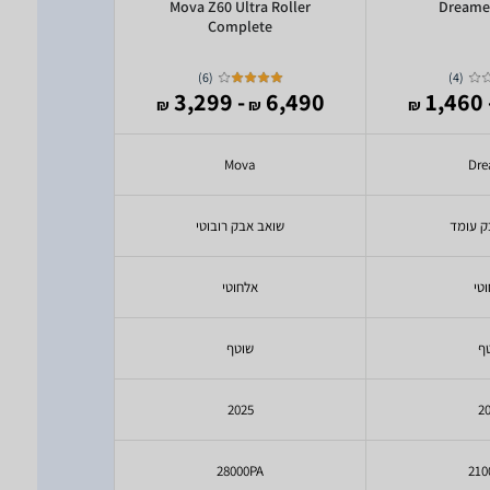
revo Edge
Mova Z60 Ultra Roller
Dreame
5V1
Complete
)
6
(
)
4
(
3,510
- 3,299
6,490
- 1
₪
₪
₪
₪
ock
Mova
Dr
ק עומד
שואב אבק רובוטי
שואב א
טי
אלחוטי
אל
ף
שוטף
ש
5
2025
2
0pa
28000PA
210