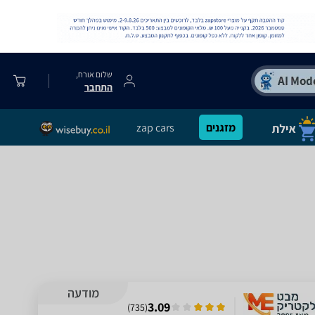
שלום אורח,
התחבר
מזגנים
zap cars
מודעה
3.09
)
735
(