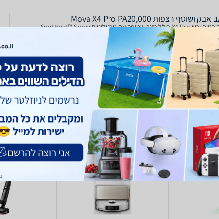
בק ושוטף רצפות Mova X4 Pro PA20,000
שואב רטוב-יבש X4 Pro כולל מצב שטיפה עם טכנולוגיית SpotHeat™ Spray
להסרת כתמים עיקשים ביעילות. עיצוב Lie-Flat Reach ב-180° מאפשר גישה נוחה
לאזורים קשים להגעה, יחד עם עוצמת שאיבה מרשימה של ‎20,000Pa. תחנת העגינה
Lift-Free  המתקדמת מאפשרת עגינה קלה