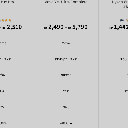
 H15 Pro
Mova V50 Ultra Complete
Dyson V1
Ab
)
6
(
,460
2,510
- 2,490
5,790
₪
₪
₪
₪
eame
Mova
עומד
שואב אבק רובוטי
שואב אב
י
אלחוטי
אלחו
טי
שוטף
שוט
025
2025
00PA
24000PA