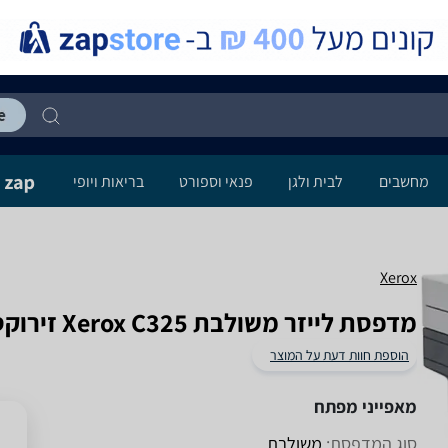
מחשבים
לבית ולגן
פנאי וספורט
בריאות ויופי
Xerox
‏מדפסת לייזר ‏משולבת Xerox C325 זירוקס
הוספת חוות דעת על המוצר
מאפייני מפתח
סוג המדפסת:
משולבת