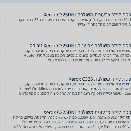
 לייזר צבעונית משולבת Xerox C325DNI
1041272 כוללת: הדפסה, צילום, סריקה ופקס מהירות הדפסה: עד 33 דפים דקה
-250 דפים הדפסה דו-צדית
‏לייזר ‏משולבת צבעונית Xerox C325DNI זירוקס
ת צבע משולבת אמינה לצוותים קטנים. העתקה, הדפסה, סריקה, פקס.
מתאימה למשרד הביתי ולעסקים קטנים ובינוניים. תמיכה בטכנולוגיות Apple®
ה ממכשירים ניידים ללא מאמץ
 ‏לייזר ‏משולבת Xerox C325
ת צבע משולבת אמינה לצוותים קטנים, העתקה, הדפסה, סריקה, פקס,
מתאימה למשרד הביתי ולעסקים קטנים ובינוניים פלטפורמת Xerox® Workflow
ה בעזרת תהליכי ניהול מסמכים מתקדמים
 לייזר צבעונית משולבת Xerox C325DNI
מדפסת לייזר צבע משולבת C235V_DNI מבית Xerox כוללת: הדפסה, צילום, סריקה
ופקס מהירות הדפסה: עד 33 דפים דקה מגירת נייר ל-250 דפים ומגש נייר עליון
ADF ל-50 דפים (Single Pass) הדפסה דו-צדית ממשק: USB, Network, Wireless