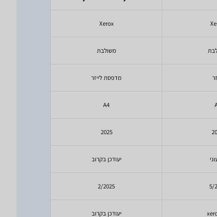
x
Xerox
Xe
בת
משולבת
מש
זר
מדפסת לייזר
ל
A4
יעודכ
2
2025
עד 21
ני
יעודכן בקרוב
שחו
16
2/2025
5/
xero
יעודכן בקרוב
ntre