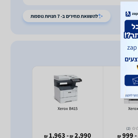
להשוואת מחירים ב- 7 חנויות נוספות
kCentre
Xerox B415
Xero
_DNI
)
2
(
50 ₪
- 1,963
2,990
- 999
₪
₪
₪