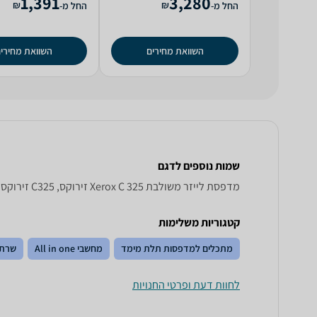
1,391
3,280
₪
₪
החל מ-
החל מ-
השוואת מחירים
השוואת מחירי
שמות נוספים לדגם
‏מדפסת לייזר ‏משולבת Xerox C 325 זירוקס, C325 זירוקס , זירוקס C325
קטגוריות משלימות
מתכלים למדפסות תלת מימד
מחשבי All in one
שרתי
לחוות דעת ופרטי החנויות