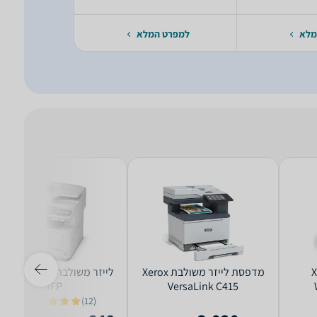
מלא
למפרט המלא
למפרט 
Xero
‏מדפסת לייזר ‏משולבת Xerox
‏לייזר ‏משולבת MB451DN
MFP
VersaLink C415
(12)
2.91