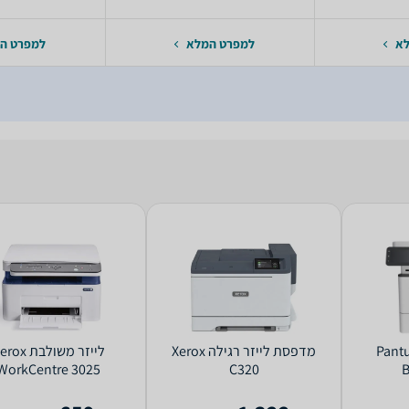
לא
למפרט המלא
למפרט ה
‏משולבת Pantum
‏מדפסת לייזר ‏רגילה Xerox
‏לייזר ‏משולבת x
WorkCentre 3025
C320