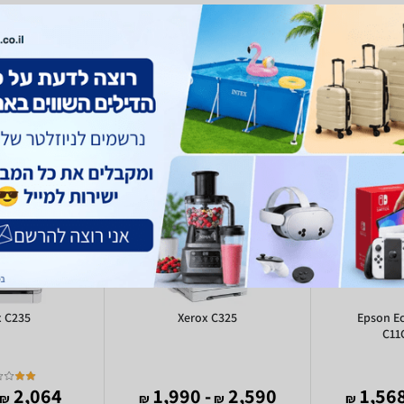
Wi יעדי סריקה: Scan to Netwo
x C235
Xerox C325
Epson EcoT
C11
2,064
- 1,990
2,590
₪
₪
₪
₪