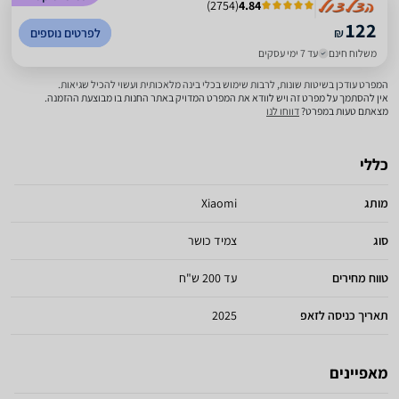
)
2754
(
4.84
122
₪
לפרטים נוספים
משלוח חינם
עד 7 ימי עסקים
המפרט עודכן בשיטות שונות, לרבות שימוש בכלי בינה מלאכותית ועשוי להכיל שגיאות.
אין להסתמך על מפרט זה ויש לוודא את המפרט המדויק באתר החנות בו מבוצעת ההזמנה.
מצאתם טעות במפרט?
דווחו לנו
כללי
מותג
Xiaomi
סוג
צמיד כושר
טווח מחירים
עד 200 ש"ח
תאריך כניסה לזאפ
2025
מאפיינים