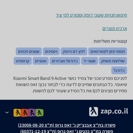
חיפוש חנויות שעוני דופק וספורט לפי עיר
ארכיון מוצרים
קטגוריות משלימות
תוספי מזון לספורטאים
לחץ דם ודופק
ויטמינים
שעונים חכמים
שולחנות משחק
שעוני יד
כדורסל ואביזרים
אופניים
קרוספיט
כדורגל
לפניכם מפרט טכני של ‏צמיד כושר Xiaomi Smart Band 9 Active
שיאומי. כל הנתונים שחייבים לדעת כדי לבחור נכון! זאפ השוואת
מחירים מציגים לכם את כל המידע שעוזר לכם להשוות.
פשרה בת"צ אבנצ'יק נ' זאפ גרופ (ת"צ 23008-08-20)
פשרה בת"צ כהנים נ' זאפ גרופ (ת"צ 60371-12-19)