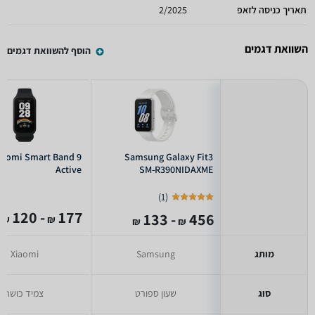
תאריך כניסה לזאפ
2/2025
השוואת דגמים
הוסף להשוואת דגמים
iaomi Smart Band 9
Samsung Galaxy Fit3
Active
SM-R390NIDAXME
)
1
(
- 120
177
- 133
456
₪
₪
₪
₪
מותג
Samsung
Xiaomi
סוג
שעון ספורט
צמיד כושר