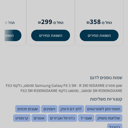
0
299
358
₪
₪
החל מ-
החל מ-
החל מ-
השוואת מחירים
השוואת מחירים
השוואת מ
שמות נוספים לדגם
‏שעון ספורט Samsung Galaxy Fit 3 SM - R 390 NIDAXME סמסונג, גלקסי Fit3
SM-R390NIDAXME סמסונג , סמסונג גלקסי Fit3 SM-R390NIDAXME
קטגוריות משלימות
תוספי מזון לספורטאים
לחץ דם ודופק
ויטמינים
שעונים חכמים
שולחנות משחק
שעוני יד
כדורסל ואביזרים
אופניים
קרוספיט
כדורגל