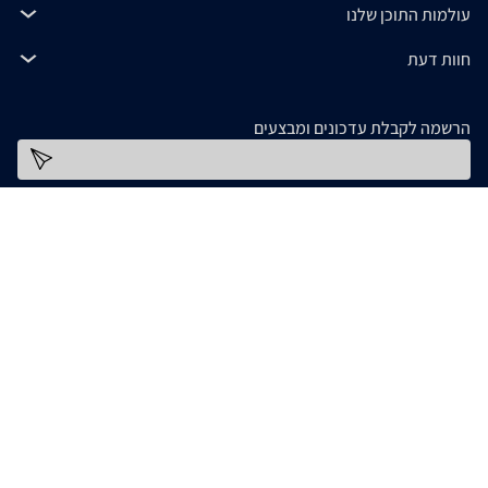
עולמות התוכן שלנו
חוות דעת
הרשמה לקבלת עדכונים ומבצעים
כתובת דוא''ל
להורדת האפליקציה
המידע המופיע ב- zap מסופק על ידי החנויות עצמן ובאחריותן בלבד. אם נתקלתם בבעיה כלשהי
בנתונים המוצגים באתר, אנא שלחו אלינו הודעה ואנו נטפל בעניין. חלק מהתמונות והתכנים
המופיעים באתר זה הוכנו בעזרת מחוללי בינה מלאכותית. אם זיהיתם תמונה או תוכן כלשהו בו
אתם בעלי זכויות יוצרים, אתם רשאים לפנות אלינו ולבקש לחדול משימוש בו, באמצעות כתובת
[email protected]
המייל