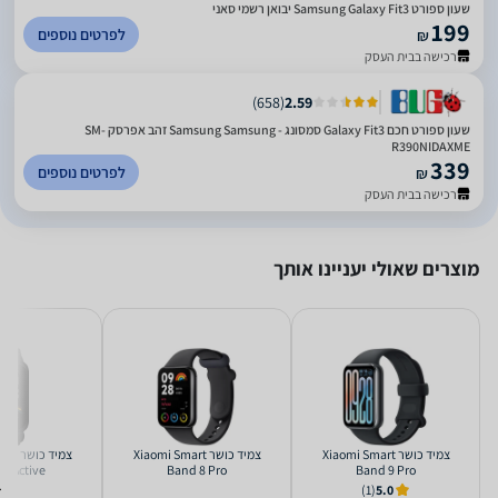
‏שעון ספורט Samsung Galaxy Fit3 יבואן רשמי סאני
199
לפרטים נוספים
₪
רכישה בבית העסק
)
658
(
2.59
שעון ספורט חכם Galaxy Fit3 סמסונג - Samsung Samsung זהב אפרסק SM-
R390NIDAXME
339
לפרטים נוספים
₪
רכישה בבית העסק
מוצרים שאולי יעניינו אותך
‏צמיד כושר Xiaomi Smart
‏צמיד כושר Xiaomi Smart
‏צמיד 
9 Active
Band 8 Pro
Band 9 Pro
81201/81202/81203
(1)
5.0