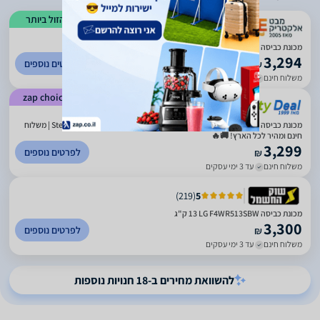
הזול ביותר
)
735
(
3.09
מכונת כביסה LG F4WR513SBW ‏13 ‏ק''ג
3,294
לפרטים נוספים
₪
משלוח חינם
עד 7 ימי עסקים
zap choice
)
3047
(
4.62
מכונת כביסה פתח קדמי בקיבולת 13 ק״ג LG F4WR513SBW עם AI DD ו־Steam | משלוח
חינם ומהיר לכל הארץ! 🚚🔥
3,299
לפרטים נוספים
₪
משלוח חינם
עד 3 ימי עסקים
)
219
(
5
מכונת כביסה LG F4WR513SBW ‏13 ‏ק"ג
3,300
לפרטים נוספים
₪
משלוח חינם
עד 3 ימי עסקים
להשוואת מחירים ב-18 חנויות נוספות