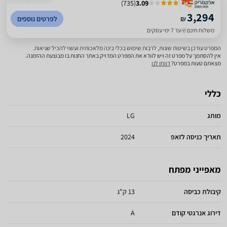
)
735
(
3.09
3,294
₪
לפרטים נוספים
משלוח חינם
עד 7 ימי עסקים
המפרט עודכן בשיטות שונות, לרבות שימוש בכלי בינה מלאכותית ועשוי להכיל שגיאות.
אין להסתמך על מפרט זה ויש לוודא את המפרט המדויק באתר החנות בו מבוצעת ההזמנה.
מצאתם טעות במפרט?
דווחו לנו
כללי
מותג
LG
תאריך כניסה לזאפ
2024
מאפייני מפתח
קיבולת כביסה
13 ק"ג
דירוג אנרגטי קודם
A