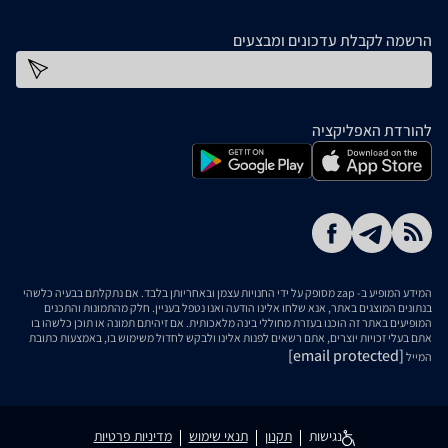
הרשמה לקבלת עדכונים ומבצעים
כתובת דוא''ל
להורדת האפליקציה
המידע המופיע ב- zap מסופק על ידי החנויות עצמן ובאחריותן בלבד. אם נתקלתם בבעיה כלשהי
בנתונים המוצגים באתר, אנא שלחו אלינו הודעה ואנו נטפל בעניין. חלק מהתמונות והתכנים
המופיעים באתר זה הוכנו בעזרת מחוללי בינה מלאכותית. אם זיהיתם תמונה או תוכן כלשהו בו
אתם בעלי זכויות יוצרים, אתם רשאים לפנות אלינו ולבקש לחדול משימוש בו, באמצעות כתובת
[email protected]
המייל
נגישות
תקנון
תנאי שימוש
מדיניות פרטיות