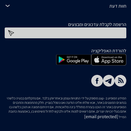
חוות דעת
הרשמה לקבלת עדכונים ומבצעים
כתובת דוא''ל
להורדת האפליקציה
המידע המופיע ב- zap מסופק על ידי החנויות עצמן ובאחריותן בלבד. אם נתקלתם בבעיה כלשהי
בנתונים המוצגים באתר, אנא שלחו אלינו הודעה ואנו נטפל בעניין. חלק מהתמונות והתכנים
המופיעים באתר זה הוכנו בעזרת מחוללי בינה מלאכותית. אם זיהיתם תמונה או תוכן כלשהו בו
אתם בעלי זכויות יוצרים, אתם רשאים לפנות אלינו ולבקש לחדול משימוש בו, באמצעות כתובת
[email protected]
המייל