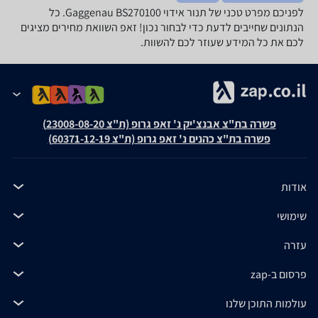
לפניכם מפרט טכני של ‏תנור אידוי Gaggenau BS270100. כל
הנתונים שחייבים לדעת כדי לבחור נכון! זאפ השוואת מחירים מציגים
לכם את כל המידע שעוזר לכם להשוות.
פשרה בת"צ אבנצ'יק נ' זאפ גרופ (ת"צ 23008-08-20)
פשרה בת"צ כהנים נ' זאפ גרופ (ת"צ 60371-12-19)
אודות
שימושי
עזרה
פרסום ב-zap
עולמות התוכן שלנו