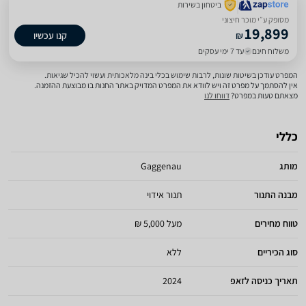
ביטחון בשירות
מסופק ע״י מוכר חיצוני
19,899
₪
קנו עכשיו
משלוח חינם
עד 7 ימי עסקים
המפרט עודכן בשיטות שונות, לרבות שימוש בכלי בינה מלאכותית ועשוי להכיל שגיאות.
אין להסתמך על מפרט זה ויש לוודא את המפרט המדויק באתר החנות בו מבוצעת ההזמנה.
מצאתם טעות במפרט?
דווחו לנו
כללי
מותג
Gaggenau
מבנה התנור
תנור אידוי
טווח מחירים
מעל 5,000 ₪
סוג הכיריים
ללא
תאריך כניסה לזאפ
2024