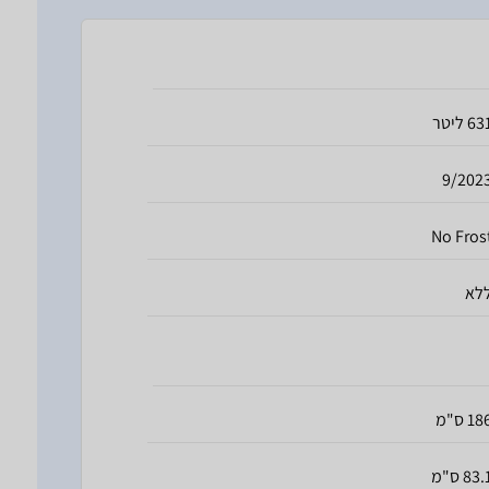
6 ליטר
9/202
No Fros
לא
18 ס"מ
83. ס"מ