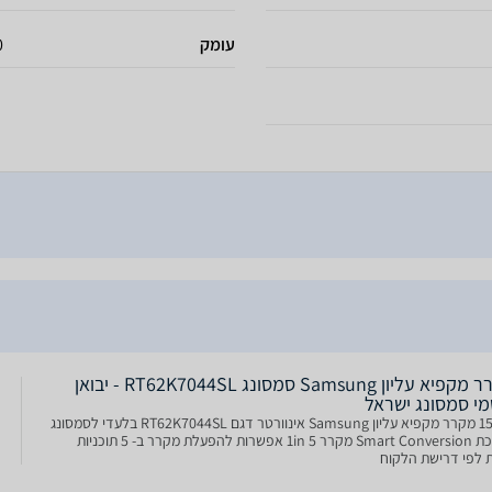
עומק
80
מקרר מקפיא עליון Samsung סמסונג RT62K7044SL - יבואן
מי סמסונג ישראל
15802 מקרר מקפיא עליון Samsung אינוורטר דגם RT62K7044SL בלעדי לסמסונג
מערכת Smart Conversion מקרר 1in 5 אפשרות להפעלת מקרר ב- 5 תוכניות
ת לפי דרישת הלקוח