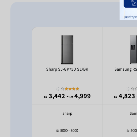
479BF
Sharp SJ-GP75D SL/BK
Samsung R
)
6
(
)
3
(
5,490
- 3,442
4,999
- 4
₪
₪
₪
₪
Sharp
Sam
3000 - 5000 ₪
3000 - 5000 ₪