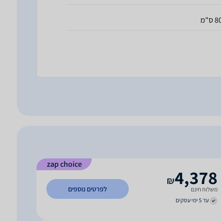
 ס"מ
zap choice
4,378
₪
לפרטים נוספים
משלוח חינם
עד 5 ימי עסקים