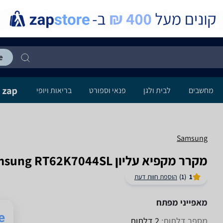
מחשבים
לבית ולגן
פנאי וספורט
בריאות ויופי
Samsung
מקרר ‏מקפיא עליון Samsung RT62K7044SL ‏631 ‏ליטר סמסונג
1
(1)
הוספת חוות דעת
מאפייני מפתח
מספר דלתות:
2 דלתות