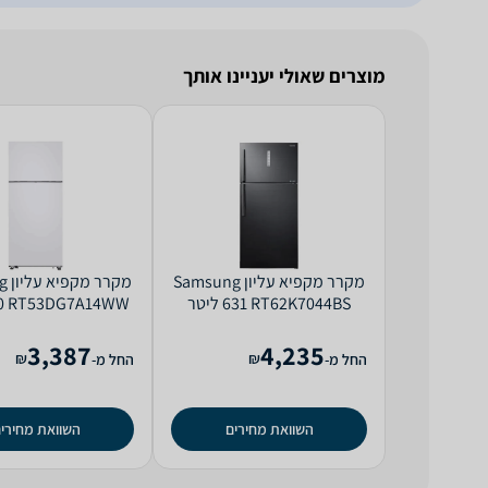
מוצרים שאולי יעניינו אותך
מקרר ‏מקפיא עליון Samsung
מקר
RT62K7044BS ‏631 ‏ליטר
RT53DG7A14WW ‏530 ‏ליטר
3,387
4,235
₪
₪
החל מ-
החל מ-
השוואת מחירים
השוואת מחירי