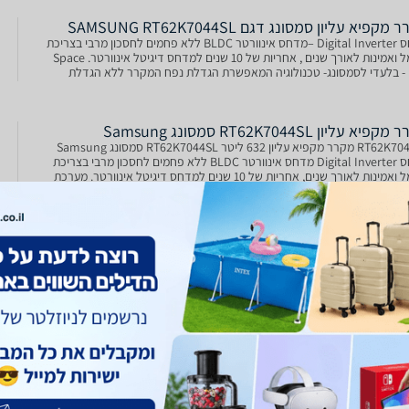
מקפיא עליון סמסונג דגם SAMSUNG RT62K7044SL
מדחס Digital Inverter –מדחס אינוורטר BLDC ללא פחמים לחסכון מרבי בצריכת
חשמל ואמינות לאורך שנים , אחריות של 10 שנים למדחס דיגיטל אינוורטר. Space
Max - בלעדי לסמסונג- טכנולוגיה המאפשרת הגדלת נפח המקרר ללא הגדלת
ת חיצוניות של המקרר ע"י שימוש בחומרי בידו
יא עליון RT62K7044SL סמסונג Samsung
RT62K7044SL מקרר מקפיא עליון 632 ליטר RT62K7044SL סמסונג Samsung
מדחס Digital Inverter מדחס אינוורטר BLDC ללא פחמים לחסכון מרבי בצריכת
חשמל ואמינות לאורך שנים, אחריות של 10 שנים למדחס דיגיטל אינוורטר. מערכת
Twin cooli מערכת קירור כפולה,
מקרר מקפיא עליון סמסונג SAMSUNG RT62K7044SL |
ונג