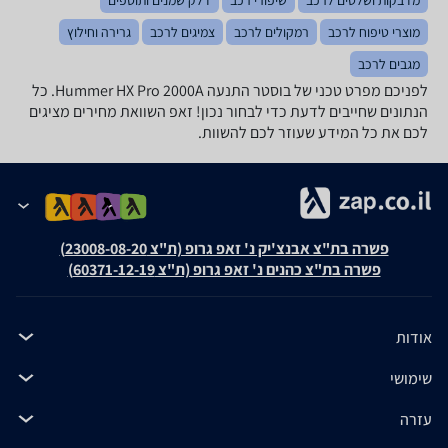
מדבקות ושלטים לרכב
שיפורי רכב
דלק שמנים ותוספים
מוצרי טיפוח לרכב
רמקולים לרכב
צמיגים לרכב
גרירה וחילוץ
מגבים לרכב
לפניכם מפרט טכני של ‏בוסטר התנעה Hummer HX Pro 2000A. כל
הנתונים שחייבים לדעת כדי לבחור נכון! זאפ השוואת מחירים מציגים
לכם את כל המידע שעוזר לכם להשוות.
פשרה בת"צ אבנצ'יק נ' זאפ גרופ (ת"צ 23008-08-20)
פשרה בת"צ כהנים נ' זאפ גרופ (ת"צ 60371-12-19)
אודות
שימושי
עזרה