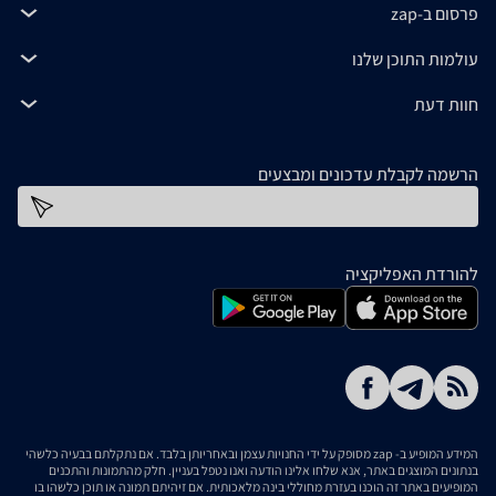
פרסום ב-zap
עולמות התוכן שלנו
חוות דעת
הרשמה לקבלת עדכונים ומבצעים
כתובת דוא''ל
להורדת האפליקציה
המידע המופיע ב- zap מסופק על ידי החנויות עצמן ובאחריותן בלבד. אם נתקלתם בבעיה כלשהי
בנתונים המוצגים באתר, אנא שלחו אלינו הודעה ואנו נטפל בעניין. חלק מהתמונות והתכנים
המופיעים באתר זה הוכנו בעזרת מחוללי בינה מלאכותית. אם זיהיתם תמונה או תוכן כלשהו בו