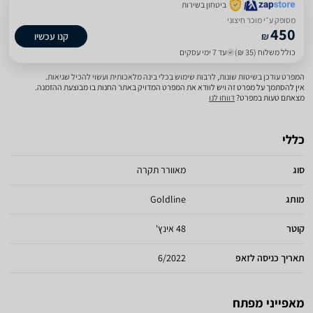
ביטחון בשירות
מסופק ע״י מוכר חיצוני
450
₪
קנו עכשיו
כולל משלוח (35 ₪)
עד 7 ימי עסקים
המפרט עודכן בשיטות שונות, לרבות שימוש בכלי בינה מלאכותית ועשוי להכיל שגיאות.
אין להסתמך על מפרט זה ויש לוודא את המפרט המדויק באתר החנות בו מבוצעת ההזמנה.
מצאתם טעות במפרט?
דווחו לנו
כללי
סוג
מאוורר תקרה
מותג
Goldline
קוטר
48 אינץ'
תאריך כניסה לזאפ
6/2022
מאפייני מפתח