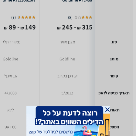
oldline ATL190616W
Goldline ATL488
)
7
(
)
8
(
- 89
149
- 245
315
₪
₪
₪
₪
סוג
מצנן אוויר
מאוורר תליה
מותג
Goldline
Goldline
קוטר
יעודכן בקרוב
16 אינץ'
תאריך כניסה לזאפ
5/2012
4/2008
תאורה
יעודכן בקרוב
ללא
הספק
יעודכן בקרוב
60 וואט