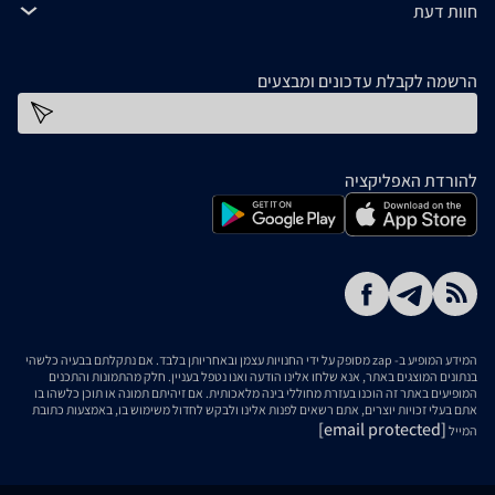
חוות דעת
הרשמה לקבלת עדכונים ומבצעים
כתובת דוא''ל
להורדת האפליקציה
המידע המופיע ב- zap מסופק על ידי החנויות עצמן ובאחריותן בלבד. אם נתקלתם בבעיה כלשהי
בנתונים המוצגים באתר, אנא שלחו אלינו הודעה ואנו נטפל בעניין. חלק מהתמונות והתכנים
המופיעים באתר זה הוכנו בעזרת מחוללי בינה מלאכותית. אם זיהיתם תמונה או תוכן כלשהו בו
אתם בעלי זכויות יוצרים, אתם רשאים לפנות אלינו ולבקש לחדול משימוש בו, באמצעות כתובת
[email protected]
המייל