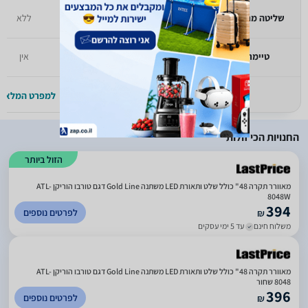
שליטה מרחוק
שלט רחוק
ללא
טיימר
יש
אין
למפרט המלא >>
למפרט המלא >
החנויות הכי זולות
הזול ביותר
מאוורר תקרה 48" כולל שלט ותאורת LED משתנה Gold Line דגם טורבו הוריקן ATL-
8048W
394
לפרטים נוספים
₪
משלוח חינם
עד 5 ימי עסקים
מאוורר תקרה 48" כולל שלט ותאורת LED משתנה Gold Line דגם טורבו הוריקן ATL-
8048 שחור
396
לפרטים נוספים
₪