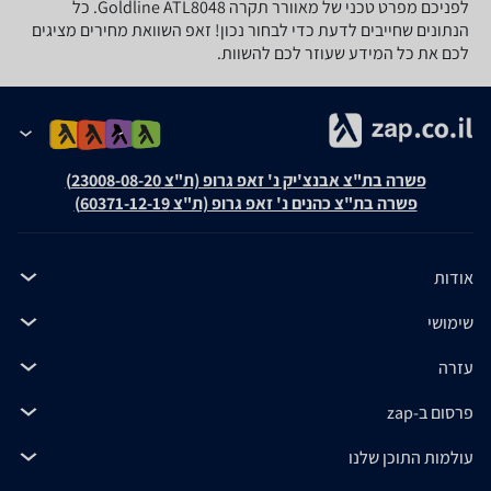
לפניכם מפרט טכני של ‏מאוורר תקרה Goldline ATL8048. כל
הנתונים שחייבים לדעת כדי לבחור נכון! זאפ השוואת מחירים מציגים
לכם את כל המידע שעוזר לכם להשוות.
פשרה בת"צ אבנצ'יק נ' זאפ גרופ (ת"צ 23008-08-20)
פשרה בת"צ כהנים נ' זאפ גרופ (ת"צ 60371-12-19)
אודות
שימושי
עזרה
פרסום ב-zap
עולמות התוכן שלנו