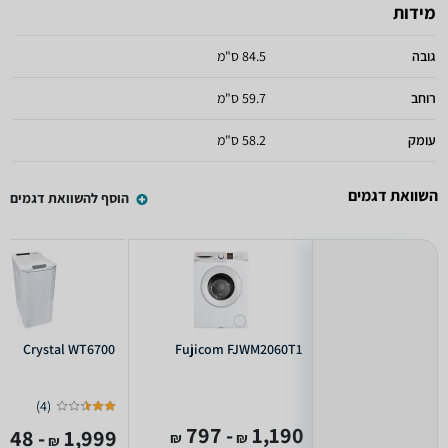
מידות
גובה
84.5 ס"מ
רוחב
59.7 ס"מ
עומק
58.2 ס"מ
השוואת דגמים
הוסף להשוואת דגמים
Crystal WT6700
Fujicom FJWM2060T1
)
4
(
- 797
1,190
- 1,348
1,999
₪
₪
₪