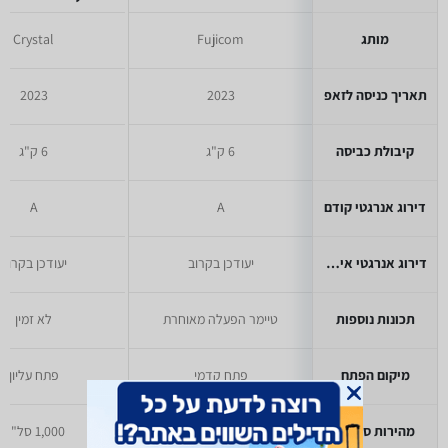
מותג
Fujicom
Crystal
תאריך כניסה לזאפ
2023
2023
קיבולת כביסה
6 ק"ג
6 ק"ג
דירוג אנרגטי קודם
A
A
דירוג אנרגטי אירופאי
יעודכן בקרוב
יעודכן בקרוב
תכונות נוספות
טיימר הפעלה מאוחרת
לא זמין
מיקום הפתח
פתח קדמי
פתח עליון
מהירות סחיטה
800 סל"ד
1,000 סל"ד