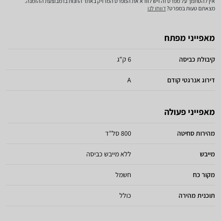
אין להסתמך על מפרט זה ויש לוודא את המפרט המדויק באתר החנות בו מבוצעת ההזמנה.
מצאתם טעות במפרט?
דווחו לנו
מאפייני מפתח
קיבולת כביסה
6 ק"ג
דירוג אנרגטי קודם
A
מאפייני פעולה
מהירות סחיטה
800 סל"ד
מייבש
ללא מייבש כביסה
מקור כח
חשמל
תוכנית מהירה
כולל