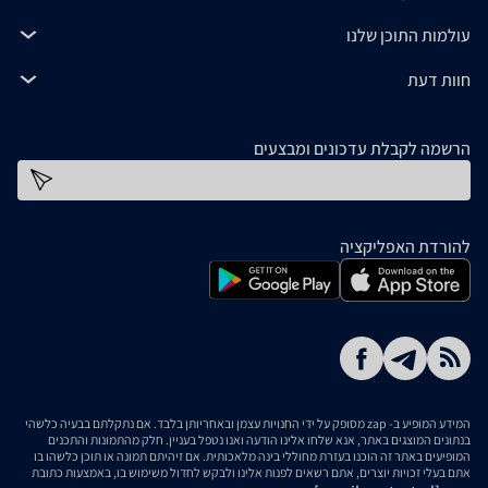
עולמות התוכן שלנו
חוות דעת
הרשמה לקבלת עדכונים ומבצעים
כתובת דוא''ל
להורדת האפליקציה
המידע המופיע ב- zap מסופק על ידי החנויות עצמן ובאחריותן בלבד. אם נתקלתם בבעיה כלשהי
בנתונים המוצגים באתר, אנא שלחו אלינו הודעה ואנו נטפל בעניין. חלק מהתמונות והתכנים
המופיעים באתר זה הוכנו בעזרת מחוללי בינה מלאכותית. אם זיהיתם תמונה או תוכן כלשהו בו
אתם בעלי זכויות יוצרים, אתם רשאים לפנות אלינו ולבקש לחדול משימוש בו, באמצעות כתובת