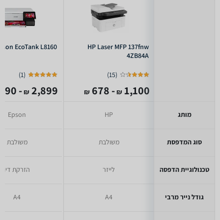
pson EcoTank L8160
HP Laser MFP 137fnw
4ZB84A
)
1
(
)
15
(
- 2,890
2,899
- 678
1,100
₪
₪
₪
מותג
HP
Epson
סוג המדפסת
משולבת
משולבת
טכנולוגיית הדפסה
לייזר
הזרקת דיו
גודל נייר מרבי
A4
A4