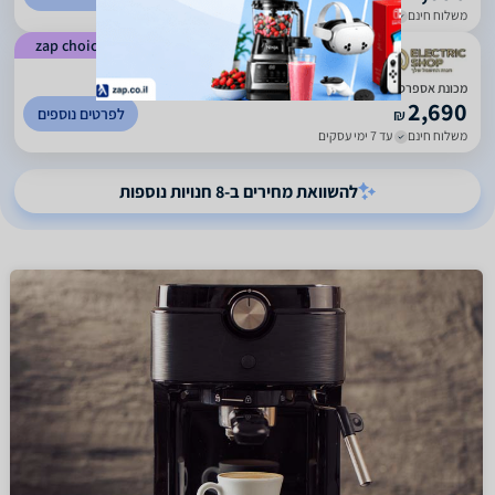
משלוח חינם
עד 7 ימי עסקים
zap choice
)
481
(
4.9
מכונת אספרסו טוחנת Breville ברוויל Barista Express BES875BSS
2,690
לפרטים נוספים
₪
משלוח חינם
עד 7 ימי עסקים
להשוואת מחירים ב-8 חנויות נוספות