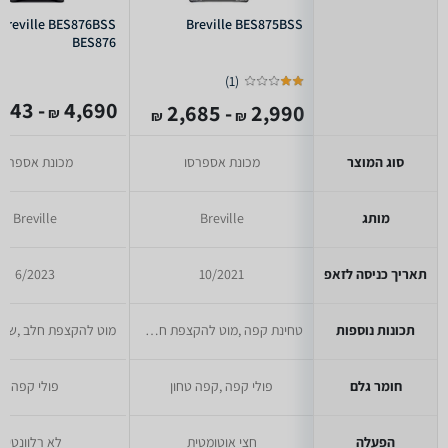
Breville BES876BSS
Breville BES875BSS
BES876
)
1
(
- 3,443
4,690
- 2,685
2,990
₪
₪
₪
סוג המוצר
מכונת אספרסו
מכונת אספרסו
מותג
Breville
Breville
תאריך כניסה לזאפ
10/2021
6/2023
תכונות נוספות
טחינת קפה ,מוט להקצפת חלב ,ברז מים חמים
חומר גלם
פולי קפה ,קפה טחון
פולי קפה
הפעלה
חצי אוטומטית
לא רלוונטי