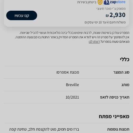
ביטחון בשירות
מסופק ע״י מוכר חיצוני
2,930
₪
קנו עכשיו
משלוח חינם
עד 10 ימי עסקים
המפרט עודכן בשיטות שונות, לרבות שימוש בכלי בינה מלאכותית ועשוי להכיל שגיאות.
אין להסתמך על מפרט זה ויש לוודא את המפרט המדויק באתר החנות בו מבוצעת ההזמנה.
מצאתם טעות במפרט?
דווחו לנו
כללי
סוג המוצר
מכונת אספרסו
מותג
Breville
תאריך כניסה לזאפ
10/2021
מאפייני מפתח
תכונות נוספות
ברז מים חמים, מוט להקצפת חלב, טחינת קפה