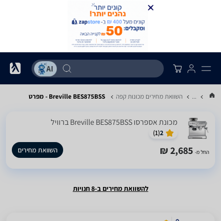
...
השוואת מחירים מכונות קפה
Breville BES875BSS - מפרט
‏מכונת אספרסו Breville BES875BSS ברוויל
)
1
(
2
2,685 ₪
השוואת מחירים
החל מ-
להשוואת מחירים ב-8 חנויות