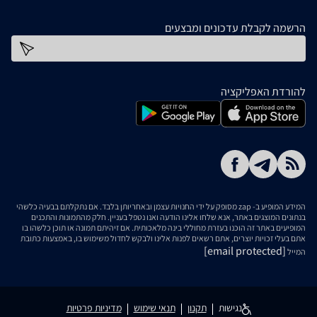
הרשמה לקבלת עדכונים ומבצעים
כתובת דוא''ל
להורדת האפליקציה
המידע המופיע ב- zap מסופק על ידי החנויות עצמן ובאחריותן בלבד. אם נתקלתם בבעיה כלשהי
בנתונים המוצגים באתר, אנא שלחו אלינו הודעה ואנו נטפל בעניין. חלק מהתמונות והתכנים
המופיעים באתר זה הוכנו בעזרת מחוללי בינה מלאכותית. אם זיהיתם תמונה או תוכן כלשהו בו
אתם בעלי זכויות יוצרים, אתם רשאים לפנות אלינו ולבקש לחדול משימוש בו, באמצעות כתובת
[email protected]
המייל
נגישות
תקנון
תנאי שימוש
מדיניות פרטיות