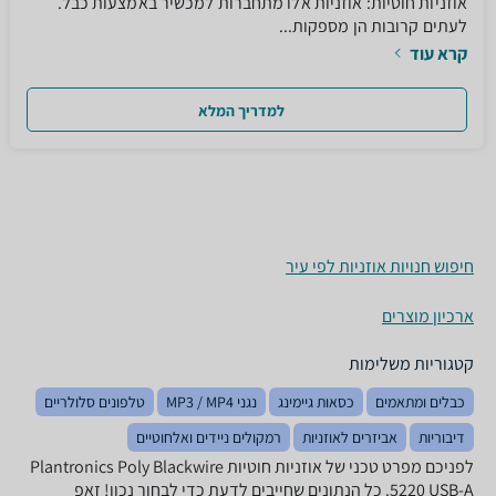
אוזניות חוטיות: אוזניות אלו מתחברות למכשיר באמצעות כבל.
לעתים קרובות הן מספקות...
קרא עוד
למדריך המלא
חיפוש חנויות אוזניות לפי עיר
ארכיון מוצרים
קטגוריות משלימות
כבלים ומתאמים
כסאות גיימינג
נגני MP3 / MP4
טלפונים סלולריים
דיבוריות
אביזרים לאוזניות
רמקולים ניידים ואלחוטיים
לפניכם מפרט טכני של אוזניות ‏חוטיות Plantronics Poly Blackwire
5220 USB-A. כל הנתונים שחייבים לדעת כדי לבחור נכון! זאפ