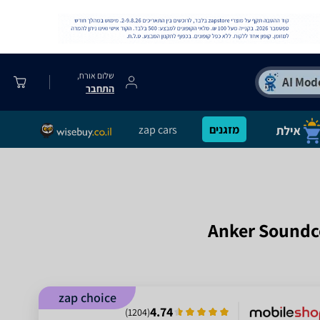
שלום אורח,
התחבר
מזגנים
zap cars
zap choice
4.74
)
1204
(