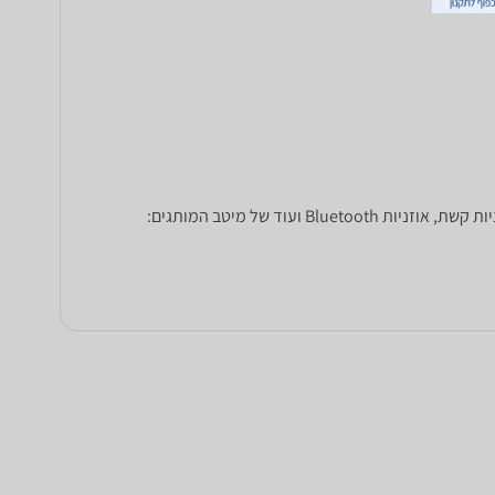
מחפשים אוזניות? ב-zap השוואת מחירים תוכלו להשוות בין אוזניות משלל סוגים: אוזניות חוטיות ואוזניות אלחוטיות, אוזניות In Ear, אוזניות קשת, אוזניות Bluetooth ועוד של מיטב המותגים: