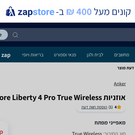
מחשבים
לבית ולגן
פנאי וספורט
בריאות ויופי
Anker
אוזניות Anker Soundcore Liberty 4 Pro True Wireless
4
(1)
הוספת חוות דעת
מאפייני מפתח
סוג החיבור:
True Wireless