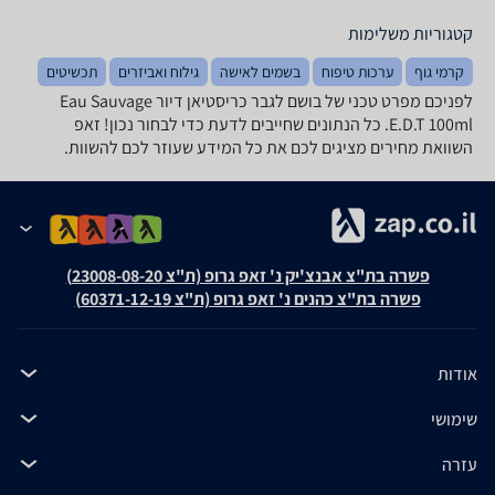
קטגוריות משלימות
קרמי גוף
ערכות טיפוח
בשמים לאישה
גילוח ואביזרים
תכשיטים
לפניכם מפרט טכני של בושם לגבר כריסטיאן דיור Eau Sauvage
E.D.T 100ml. כל הנתונים שחייבים לדעת כדי לבחור נכון! זאפ
השוואת מחירים מציגים לכם את כל המידע שעוזר לכם להשוות.
פשרה בת"צ אבנצ'יק נ' זאפ גרופ (ת"צ 23008-08-20)
פשרה בת"צ כהנים נ' זאפ גרופ (ת"צ 60371-12-19)
אודות
שימושי
עזרה