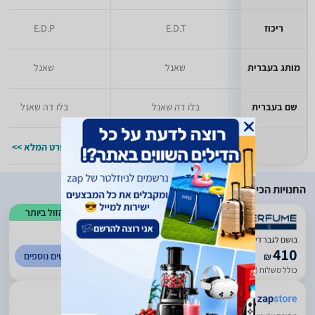
ריכוז
E.D.T
E.D.P
מותג בעברית
שאנל
שאנל
שם בעברית
בלו דה שאנל
בלו דה שאנל
למפרט המלא >>
למפרט המלא >>
החנויות הכי זולות
הזול ביותר
)
130
(
3.5
בושם לגבר דיור DIOR EAU SAUVAGE 100 ML E.D.T
410
לפרטים נוספים
₪
כולל משלוח (10 ₪)
עד 5 ימי עסקים
ביטחון בשירות