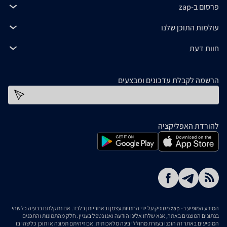
פרסום ב-zap
עולמות התוכן שלנו
חוות דעת
הרשמה לקבלת עדכונים ומבצעים
כתובת דוא''ל
להורדת האפליקציה
המידע המופיע ב- zap מסופק על ידי החנויות עצמן ובאחריותן בלבד. אם נתקלתם בבעיה כלשהי
בנתונים המוצגים באתר, אנא שלחו אלינו הודעה ואנו נטפל בעניין. חלק מהתמונות והתכנים
המופיעים באתר זה הוכנו בעזרת מחוללי בינה מלאכותית. אם זיהיתם תמונה או תוכן כלשהו בו