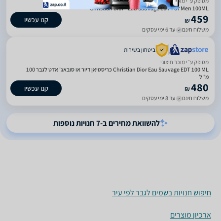
מסופק ע״י מוכר חיצוני
Christian Dior - Eau Sauvage EDT For Men 100ML
459
קנו עכשיו
₪
משלוח חינם
עד 6 ימי עסקים
ביטחון בשירות
מסופק ע״י מוכר חיצוני
Christian Dior Eau Sauvage EDT 100 ML כריסטיאן דיור או סובאג' אדט לגבר 100
מ"ל
480
קנו עכשיו
₪
משלוח חינם
עד 8 ימי עסקים
להשוואת מחירים ב-7 חנויות נוספות
חיפוש חנויות בשמים לגבר לפי עיר
ארכיון מוצרים