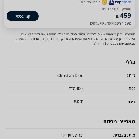
ביטחון בשירות
מסופק ע״י מוכר חיצוני
459
₪
קנו עכשיו
משלוח חינם
עד 6 ימי עסקים
המפרט עודכן בשיטות שונות, לרבות שימוש בכלי בינה מלאכותית ועשוי להכיל שגיאות.
אין להסתמך על מפרט זה ויש לוודא את המפרט המדויק באתר החנות בו מבוצעת ההזמנה.
מצאתם טעות במפרט?
דווחו לנו
כללי
מותג
Christian Dior
נפח
100 מ"ל
ריכוז
E.D.T
מאפייני מפתח
מותג בעברית
כריסטיאן דיור