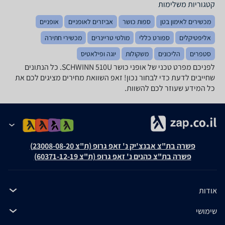
קטגוריות משלימות
מכשירים לאימון בטן
ספות כושר
אביזרים לאופניים
אופניים
אליפטיקלים
ספורט כללי
מולטי טריינרים
מכשירי חתירה
סטפרים
הליכונים
משקולות
יוגה ופילאטיס
לפניכם מפרט טכני של אופני כושר SCHWINN 510U. כל הנתונים
שחייבים לדעת כדי לבחור נכון! זאפ השוואת מחירים מציגים לכם את
כל המידע שעוזר לכם להשוות.
פשרה בת"צ אבנצ'יק נ' זאפ גרופ (ת"צ 23008-08-20)
פשרה בת"צ כהנים נ' זאפ גרופ (ת"צ 60371-12-19)
אודות
שימושי