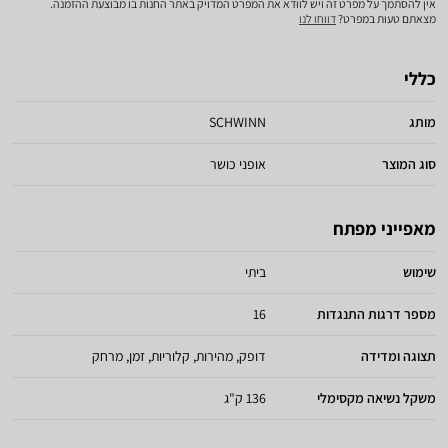
אין להסתמך על מפרט זה ויש לוודא את המפרט המדויק באתר החנות בו מבוצעת ההזמנה.
מצאתם טעות במפרט?
דווחו לנו
כללי
מותג
SCHWINN
סוג המוצר
אופני כושר
מאפייני מפתח
שימוש
ביתי
מספר דרגות התנגדות
16
תצוגה ומדידה
דופק, מהירות, קלוריות, זמן, מרחק
משקל נשיאה מקסימלי
136 ק"ג