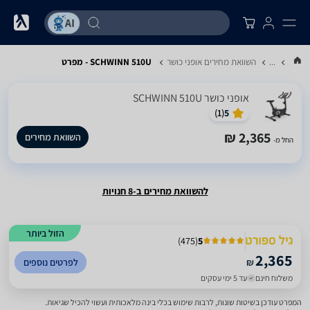
...
השוואת מחירים אופני כושר
SCHWINN 510U - מפרט
אופני כושר SCHWINN 510U
)
1
(
5
2,365 ₪
השוואת מחירים
החל מ-
להשוואת מחירים ב-8 חנויות
הזול ביותר
)
475
(
5
2,365
₪
לפרטים נוספים
משלוח חינם
עד 5 ימי עסקים
המפרט עודכן בשיטות שונות, לרבות שימוש בכלי בינה מלאכותית ועשוי להכיל שגיאות.