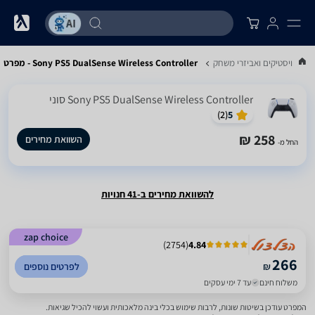
ים ג'ויסטיקים ואביזרי משחק
Sony PS5 DualSense Wireless Controller - מפרט
Sony PS5 DualSense Wireless Controller סוני
)
2
(
5
258 ₪
השוואת מחירים
החל מ-
להשוואת מחירים ב-41 חנויות
zap choice
)
2754
(
4.84
266
₪
לפרטים נוספים
משלוח חינם
עד 7 ימי עסקים
המפרט עודכן בשיטות שונות, לרבות שימוש בכלי בינה מלאכותית ועשוי להכיל שגיאות.