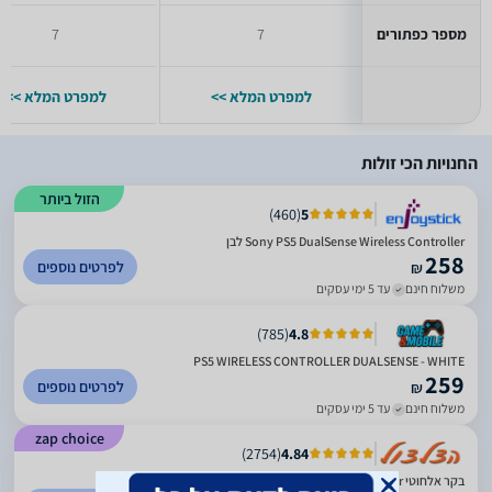
מספר כפתורים
7
7
למפרט המלא >>
למפרט המלא >>
החנויות הכי זולות
הזול ביותר
)
460
(
5
Sony PS5 DualSense Wireless Controller לבן
258
לפרטים נוספים
₪
משלוח חינם
עד 5 ימי עסקים
)
785
(
4.8
PS5 WIRELESS CONTROLLER DUALSENSE - WHITE
259
לפרטים נוספים
₪
משלוח חינם
עד 5 ימי עסקים
zap choice
)
2754
(
4.84
בקר אלחוטי Sony PS5 DualSense Wireless Controller