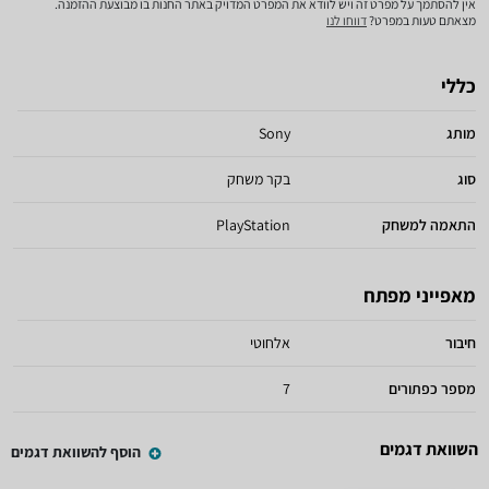
אין להסתמך על מפרט זה ויש לוודא את המפרט המדויק באתר החנות בו מבוצעת ההזמנה.
מצאתם טעות במפרט?
דווחו לנו
כללי
מותג
Sony
סוג
בקר משחק
התאמה למשחק
PlayStation
מאפייני מפתח
חיבור
אלחוטי
מספר כפתורים
7
השוואת דגמים
הוסף להשוואת דגמים