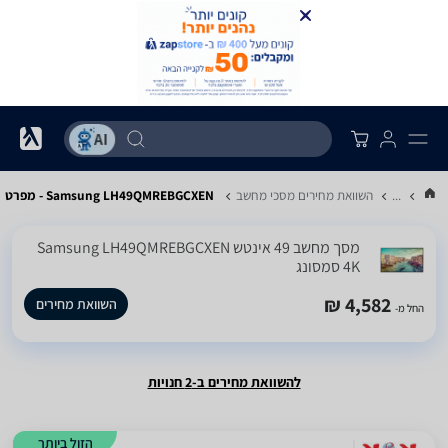
...
השוואת מחירים מסכי מחשב
Samsung LH49QMREBGCXEN - מפרט
מסך מחשב ‏49 ‏אינטש Samsung LH49QMREBGCXEN
4K סמסונג
4,582 ₪
השוואת מחירים
החל מ-
להשוואת מחירים ב-2 חנויות
הזול ביותר