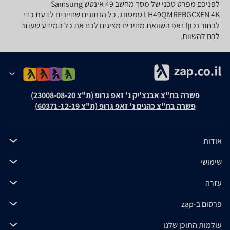
לפניכם מפרט טכני של מסך מחשב ‏49 ‏אינטש Samsung
LH49QMREBGCXEN 4K סמסונג. כל הנתונים שחייבים לדעת כדי
לבחור נכון! זאפ השוואת מחירים מציגים לכם את כל המידע שעוזר
לכם להשוות.
פשרה בת"צ אבנצ'יק נ' זאפ גרופ (ת"צ 23008-08-20)
פשרה בת"צ כהנים נ' זאפ גרופ (ת"צ 60371-12-19)
אודות
שימושי
עזרה
פרסום ב-zap
עולמות התוכן שלנו