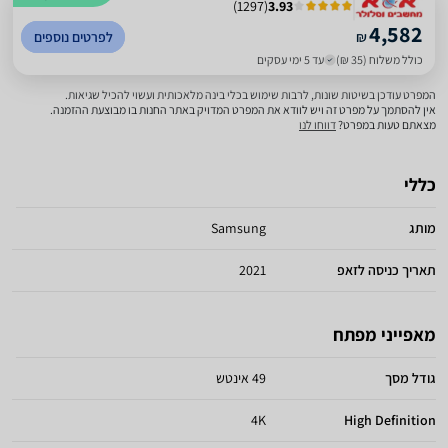
)
1297
(
3.93
4,582
₪
לפרטים נוספים
כולל משלוח (35 ₪)
עד 5 ימי עסקים
המפרט עודכן בשיטות שונות, לרבות שימוש בכלי בינה מלאכותית ועשוי להכיל שגיאות.
אין להסתמך על מפרט זה ויש לוודא את המפרט המדויק באתר החנות בו מבוצעת ההזמנה.
מצאתם טעות במפרט?
דווחו לנו
כללי
מותג
Samsung
תאריך כניסה לזאפ
2021
מאפייני מפתח
גודל מסך
49 אינטש
4K
High Definition