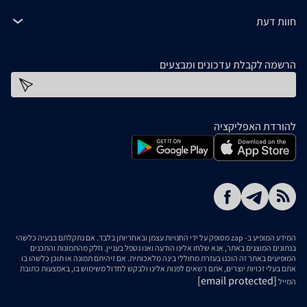
חוות דעת
הרשמה לקבלת עדכונים ומבצעים
כתובת דוא''ל
להורדת האפליקציה
המידע המופיע ב- zap מסופק על ידי החנויות עצמן ובאחריותן בלבד. אם נתקלתם בבעיה כלשהי
בנתונים המוצגים באתר, אנא שלחו אלינו הודעה ואנו נטפל בעניין. חלק מהתמונות והתכנים
המופיעים באתר זה הוכנו בעזרת מחוללי בינה מלאכותית. אם זיהיתם תמונה או תוכן כלשהו בו
אתם בעלי זכויות יוצרים, אתם רשאים לפנות אלינו ולבקש לחדול משימוש בו, באמצעות כתובת
[email protected]
המייל