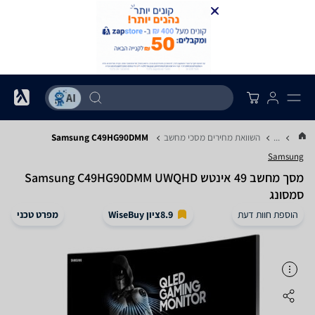
...
השוואת מחירים מסכי מחשב
Samsung C49HG90DMM
Samsung
מסך מחשב ‏49 ‏אינטש Samsung C49HG90DMM UWQHD
סמסונג
הוספת חוות דעת
8.9
ציון WiseBuy
מפרט טכני