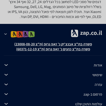
דגמים של מסכי LED למחשב בכל הגדלים: 24, 27, 32 ואף 34 אינץ'
בשלל רזולוציות של מיטב המותגים: Samsung, Dell, LG, Mag,
Xiaomi ועוד. תוכלו לסנן תוצאות לפי פאנל התצוגה, כגון IPS, VA או
OLED, ואף לפי סוג וכמות החיבורים – DP, DVI, HDMI ועוד.
פשרה בת"צ אבנצ'יק נ' זאפ גרופ (ת"צ 23008-08-20)
פשרה בת"צ כהנים נ' זאפ גרופ (ת"צ 60371-12-19)
אודות
שימושי
עזרה
פרסום ב-zap
עולמות התוכן שלנו