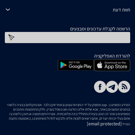
חוות דעת
הרשמה לקבלת עדכונים ומבצעים
כתובת דוא''ל
להורדת האפליקציה
המידע המופיע ב- zap מסופק על ידי החנויות עצמן ובאחריותן בלבד. אם נתקלתם בבעיה כלשהי
בנתונים המוצגים באתר, אנא שלחו אלינו הודעה ואנו נטפל בעניין. חלק מהתמונות והתכנים
המופיעים באתר זה הוכנו בעזרת מחוללי בינה מלאכותית. אם זיהיתם תמונה או תוכן כלשהו בו
אתם בעלי זכויות יוצרים, אתם רשאים לפנות אלינו ולבקש לחדול משימוש בו, באמצעות כתובת
[email protected]
המייל