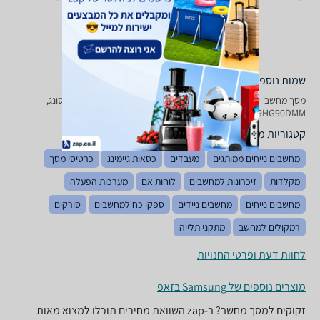
שמות נוספים לדגם
מסך מחשב ‏ 49 ‏אינטש Samsung C 49 HG 90 DMM UWQHD סמסונג,
C49HG90DMM סמסונג , סמסונג C49HG90DMM
קטגוריות משלימות
מחשבים נייחים ממותגים
מעבדים
כסאות גיימינג
כרטיסי מסך
מקלדות
זיכרונות למחשבים
לוחות אם
מערכות הפעלה
מחשבים נייחים
מחשבים ניידים
ספקי כח למחשבים
סורקים
רמקולים למחשב
מתקני תלייה
לחוות דעת ופרטי החנויות
מוצרים נוספים של Samsung בזאפ
זקוקים למסך מחשב? ב-zap השוואת מחירים תוכלו למצוא מאות