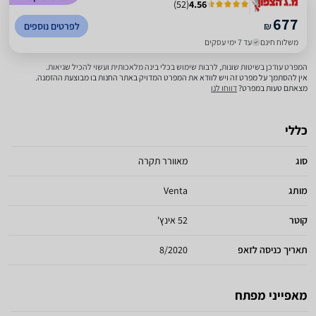
)
52
(
4.56
677
₪
לפרטים נוספים
משלוח חינם
עד 7 ימי עסקים
המפרט עודכן בשיטות שונות, לרבות שימוש בכלי בינה מלאכותית ועשוי להכיל שגיאות.
אין להסתמך על מפרט זה ויש לוודא את המפרט המדויק באתר החנות בו מבוצעת ההזמנה.
מצאתם טעות במפרט?
דווחו לנו
כללי
סוג
מאוורר תקרה
מותג
Venta
קוטר
52 אינץ'
תאריך כניסה לזאפ
8/2020
מאפייני מפתח