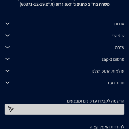
פשרה בת"צ כהנים נ' זאפ גרופ (ת"צ 60371-12-19)
אודות
שימושי
עזרה
פרסום ב-zap
עולמות התוכן שלנו
חוות דעת
הרשמה לקבלת עדכונים ומבצעים
כתובת דוא''ל
להורדת האפליקציה