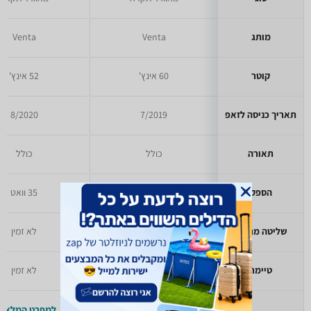
מותג
Venta
Venta
קוטר
60 אינץ'
52 אינץ'
תאריך כניסה לזאפ
7/2019
8/2020
תאורה
כולל
כולל
הספק
45 וואט
35 וואט
שליטה מרחוק
שלט רחוק
לא זמין
טיימר
לא זמין
לא זמין
למפרט המלא >>
למפרט המלא >