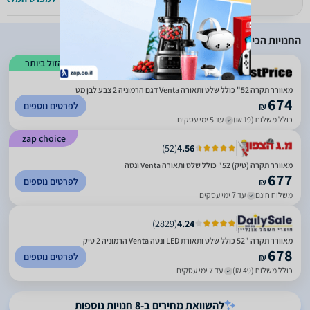
החנויות הכי זולות
הזול ביותר
מאוורר תקרה 52" כולל שלט ותאורה Venta דגם הרמוניה 2 צבע לבן מט
674
לפרטים נוספים
₪
כולל משלוח (19 ₪)
עד 5 ימי עסקים
zap choice
)
52
(
4.56
מאוורר תקרה (טיק) 52" כולל שלט ותאורה Venta ונטה
677
לפרטים נוספים
₪
משלוח חינם
עד 7 ימי עסקים
)
2829
(
4.24
מאוורר תקרה "52 כולל שלט ותאורת LED ונטה Venta הרמוניה 2 טיק
678
לפרטים נוספים
₪
כולל משלוח (49 ₪)
עד 7 ימי עסקים
להשוואת מחירים ב-8 חנויות נוספות