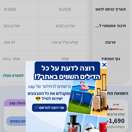
תאריך כניסה לזאפ
6/2020
8/2020
חיבור אוטומטי לכיריים
יעודכן בקרוב
יעודכן בקרוב
ארובה
קולט כולל ארובה
לא זמין
גוף המכשיר
שחור
שחור ,ברונזה
למפרט המלא >>
למפרט המלא >
השוואת מחירים
zap choice
)
938
(
4.95
קולט אדים ‏Lacasa LCHP30RB
1,690
לפרטים נוספים
₪
משלוח חינם
עד 5 ימי עסקים