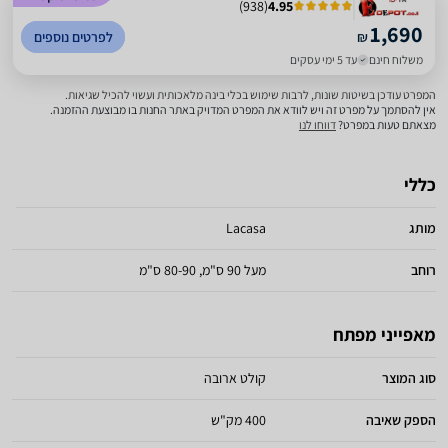
)
938
(
4.95
1,690
₪
לפרטים נוספים
משלוח חינם
עד 5 ימי עסקים
המפרט עודכן בשיטות שונות, לרבות שימוש בכלי בינה מלאכותית ועשוי להכיל שגיאות.
אין להסתמך על מפרט זה ויש לוודא את המפרט המדויק באתר החנות בו מבוצעת ההזמנה.
מצאתם טעות במפרט?
דווחו לנו
כללי
מותג
Lacasa
רוחב
מעל 90 ס"מ, 80-90 ס"מ
מאפייני מפתח
סוג המוצר
קולט ארובה
הספק שאיבה
400 מק"ש