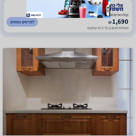
)
119
(
5
קולט אדים 90 סמ LACASA LCHP30RB שחור כפרי
1,690
לפרטים נוספים
₪
משלוח חינם
עד 5 ימי עסקים