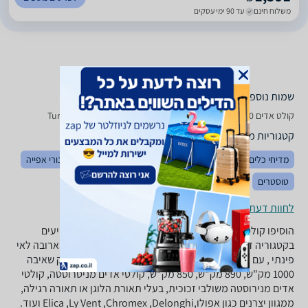
משלוח חינם
עד 90 ימי עסקים
שמות נוספים לדגם
קולט אדים Turbo Air IRIS 90, IRIS90 Turbo Air , Turbo Air IRIS90
קטגוריות משלימות
מדיחי כלים
מקפיאים
מקררים
כיריים
מיקרוגלים
תנורי אפייה
טוסטרים
לחוות דעת ופרטי החנויות
הוסיפו קולט אדים למטבח שלכם, ממגוון קולטי אדים המופיעים
בקטגוריה זו: קולטי ארובה,קולט אדים מתחת לארון, קולטי ארובה לאי
פינתי , עם ארובה או ללא ארובת יציאה, קולטים בעלי הספק שאיבה
1000 מק"ש, 890 מק"ש, 850 מק"ש, קולטי אדים מניסרוסטה, קולטי
אדים מנירוסטה משולבי זכוכית, בעלי תאורת הלוגן או תאורה רגילה,
ממגוון יצרנים כגון אפולו,Elica ,Ly Vent ,Chromex ,Delonghi ועוד.