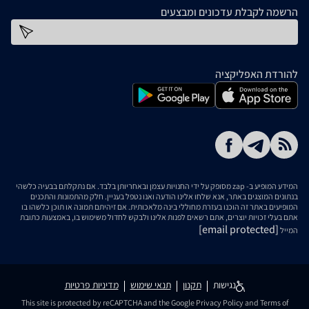
הרשמה לקבלת עדכונים ומבצעים
כתובת דוא''ל
להורדת האפליקציה
המידע המופיע ב- zap מסופק על ידי החנויות עצמן ובאחריותן בלבד. אם נתקלתם בבעיה כלשהי
בנתונים המוצגים באתר, אנא שלחו אלינו הודעה ואנו נטפל בעניין. חלק מהתמונות והתכנים
המופיעים באתר זה הוכנו בעזרת מחוללי בינה מלאכותית. אם זיהיתם תמונה או תוכן כלשהו בו
אתם בעלי זכויות יוצרים, אתם רשאים לפנות אלינו ולבקש לחדול משימוש בו, באמצעות כתובת
[email protected]
המייל
נגישות
תקנון
תנאי שימוש
מדיניות פרטיות
This site is protected by reCAPTCHA and the Google
Privacy Policy
and
Terms of