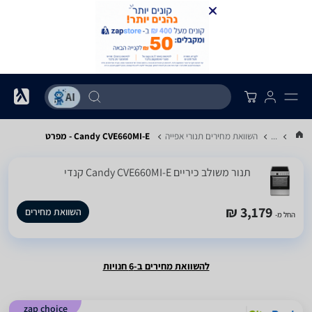
...
השוואת מחירים תנורי אפייה
Candy CVE660MI-E - מפרט
‏תנור משולב כיריים Candy CVE660MI-E קנדי
3,179 ₪
השוואת מחירים
החל מ-
להשוואת מחירים ב-6 חנויות
zap choice