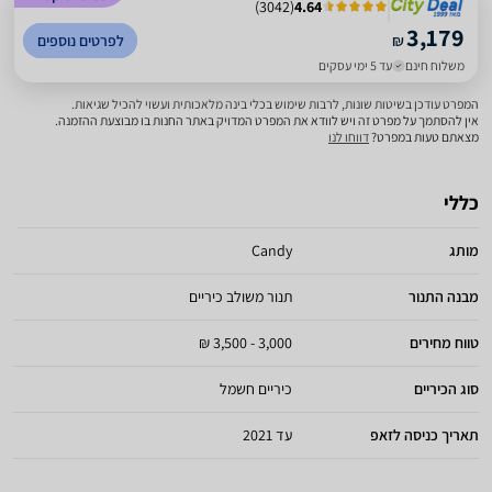
)
3042
(
4.64
3,179
₪
לפרטים נוספים
משלוח חינם
עד 5 ימי עסקים
המפרט עודכן בשיטות שונות, לרבות שימוש בכלי בינה מלאכותית ועשוי להכיל שגיאות.
אין להסתמך על מפרט זה ויש לוודא את המפרט המדויק באתר החנות בו מבוצעת ההזמנה.
מצאתם טעות במפרט?
דווחו לנו
כללי
מותג
Candy
מבנה התנור
תנור משולב כיריים
טווח מחירים
3,000 - 3,500 ₪
סוג הכיריים
כיריים חשמל
תאריך כניסה לזאפ
עד 2021