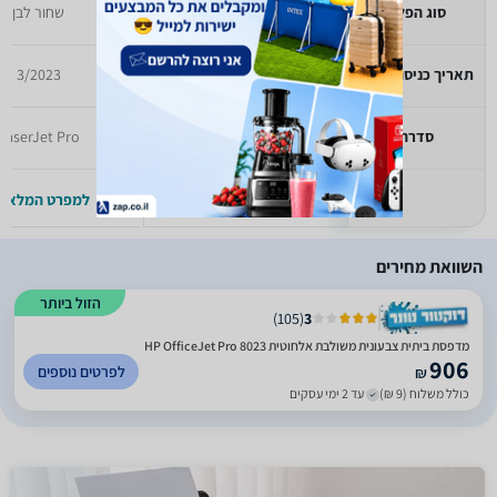
סוג הפלט
שחור לבן
שחור לבן
תאריך כניסה לזאפ
7/2019
3/2023
סדרה
MFP
LaserJet Pro
למפרט המלא >>
למפרט המלא >
השוואת מחירים
הזול ביותר
)
105
(
3
מדפסת ‏ביתית צבעונית משולבת אלחוטית HP OfficeJet Pro 8023
906
לפרטים נוספים
₪
כולל משלוח (9 ₪)
עד 2 ימי עסקים