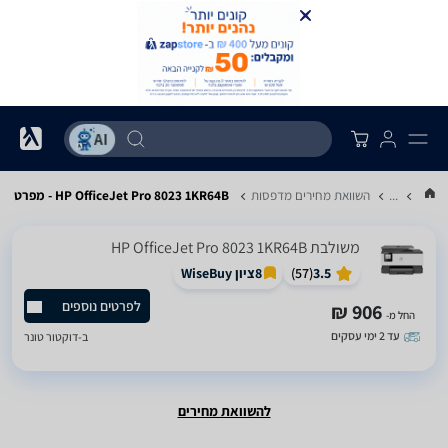
...
השוואת מחירים מדפסות
HP OfficeJet Pro 8023 1KR64B - מפרט
‏משולבת HP OfficeJet Pro 8023 1KR64B
3.5
(
57
)
8
ציון WiseBuy
לפרטים נוספים
906 ₪
החל מ-
עד 2 ימי עסקים
ב-
דוקטור טונר
להשוואת מחירים