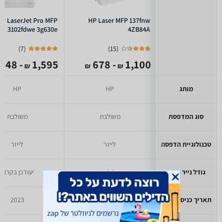
HP LaserJet Pro MFP
HP Laser MFP 137fnw
3102fdwe 3g630e
4ZB84A
)
7
(
)
15
(
- 848
1,595
- 678
1,100
₪
₪
₪
מותג
HP
HP
סוג המדפסת
משולבת
משולבת
טכנולוגיית הדפסה
לייזר
לייזר
גודל נייר מרבי
A4
יעודכן בקרוב
תאריך כניסה לזאפ
עד 2021
2023