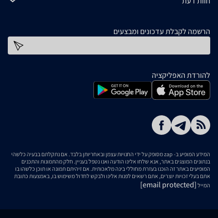
חוות דעת
הרשמה לקבלת עדכונים ומבצעים
כתובת דוא''ל
להורדת האפליקציה
המידע המופיע ב- zap מסופק על ידי החנויות עצמן ובאחריותן בלבד. אם נתקלתם בבעיה כלשהי
בנתונים המוצגים באתר, אנא שלחו אלינו הודעה ואנו נטפל בעניין. חלק מהתמונות והתכנים
המופיעים באתר זה הוכנו בעזרת מחוללי בינה מלאכותית. אם זיהיתם תמונה או תוכן כלשהו בו
אתם בעלי זכויות יוצרים, אתם רשאים לפנות אלינו ולבקש לחדול משימוש בו, באמצעות כתובת
[email protected]
המייל