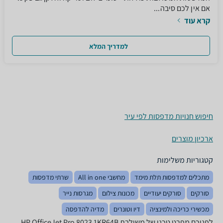
אם אין לכם סיבה...
קרא עוד
למדריך המלא
חיפוש חנויות מדפסות לפי עיר
ארכיון מוצרים
קטגוריות משלימות
מתכלים למדפסות תלת מימד
מחשבי All in one
שרתי מדפסות
סורקים
סורקים יעודיים
מכונות צילום
מגרסות נייר
מכשירי כריכה ולמינציה
דיו וטונרים
מדיה להדפסה
לפניכם מפרט טכני של ‏משולבת HP OfficeJet Pro 8023 1KR64B.