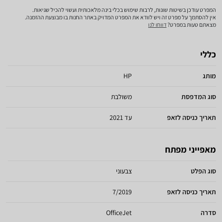
המפרט עודכן בשיטות שונות, לרבות שימוש בכלי בינה מלאכותית ועשוי להכיל שגיאות.
אין להסתמך על מפרט זה ויש לוודא את המפרט המדויק באתר החנות בו מבוצעת ההזמנה.
מצאתם טעות במפרט?
דווחו לנו
כללי
מותג
HP
סוג המדפסת
משולבת
תאריך כניסה לזאפ
עד 2021
מאפייני מפתח
סוג הפלט
צבעוני
תאריך כניסה לזאפ
7/2019
סדרה
OfficeJet