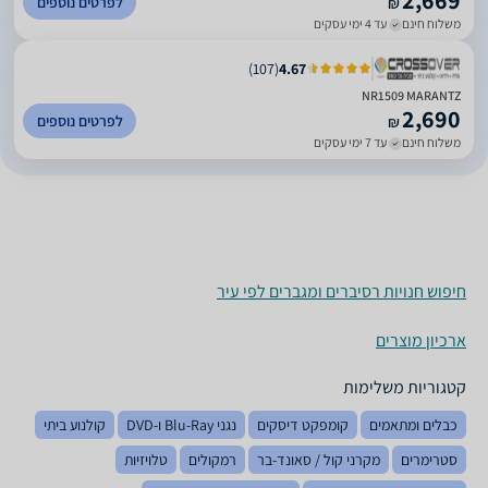
2,669
לפרטים נוספים
₪
משלוח חינם
עד 4 ימי עסקים
)
107
(
4.67
NR1509 MARANTZ
2,690
לפרטים נוספים
₪
משלוח חינם
עד 7 ימי עסקים
חיפוש חנויות רסיברים ומגברים לפי עיר
ארכיון מוצרים
קטגוריות משלימות
כבלים ומתאמים
קומפקט דיסקים
נגני Blu-Ray ו-DVD
קולנוע ביתי
סטרימרים
מקרני קול / סאונד-בר
רמקולים
טלויזיות