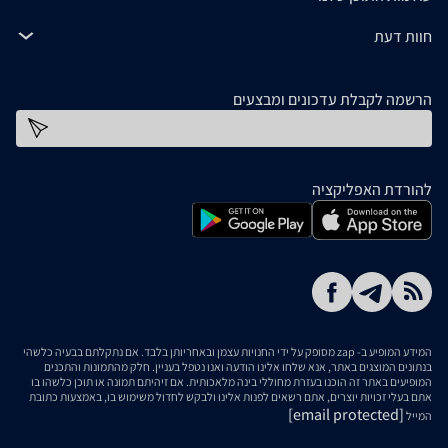
חוות דעת
הרשמה לקבלת עדכונים ומבצעים
כתובת דוא''ל
להורדת האפליקציה
המידע המופיע ב- zap מסופק על ידי החנויות עצמן ובאחריותן בלבד. אם נתקלתם בבעיה כלשהי
בנתונים המוצגים באתר, אנא שלחו אלינו הודעה ואנו נטפל בעניין. חלק מהתמונות והתכנים
המופיעים באתר זה הוכנו בעזרת מחוללי בינה מלאכותית. אם זיהיתם תמונה או תוכן כלשהו בו
אתם בעלי זכויות יוצרים, אתם רשאים לפנות אלינו ולבקש לחדול משימוש בו, באמצעות כתובת
[email protected]
המייל