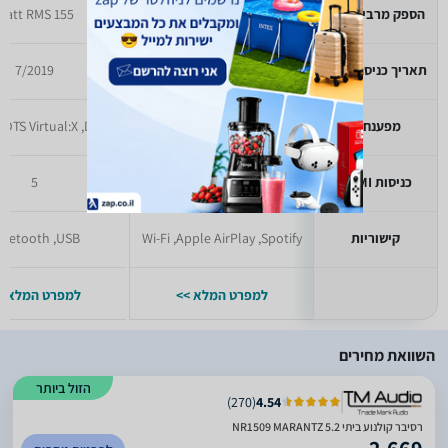
הספק מרבי לערוץ
80 Watt RMS
155 Watt RMS
תאריך כניסה לזאפ
11/2020
7/2019
מפענחים
Dolby Vision
כניסות HDMI
לא זמין
5
קישוריות
Wi-Fi ,Apple AirPlay ,Spotify
luetooth ,USB
למפרט המלא >>
למפרט המלא >
השוואת מחירים
הזול ביותר
)
270
(
4.54
רסיבר קולנוע ביתי 5.2 NR1509 MARANTZ