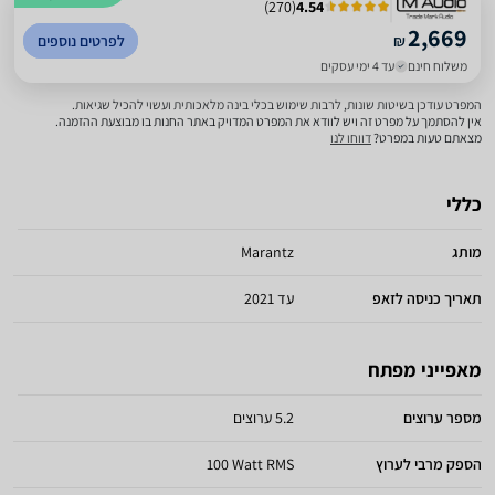
)
270
(
4.54
2,669
₪
לפרטים נוספים
משלוח חינם
עד 4 ימי עסקים
המפרט עודכן בשיטות שונות, לרבות שימוש בכלי בינה מלאכותית ועשוי להכיל שגיאות.
אין להסתמך על מפרט זה ויש לוודא את המפרט המדויק באתר החנות בו מבוצעת ההזמנה.
מצאתם טעות במפרט?
דווחו לנו
כללי
מותג
Marantz
תאריך כניסה לזאפ
עד 2021
מאפייני מפתח
מספר ערוצים
5.2 ערוצים
הספק מרבי לערוץ
100 Watt RMS