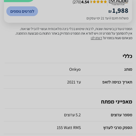
)
270
(
4.54
1,988
₪
לפרטים נוספים
משלוח חינם
עד 21 ימי עסקים
המפרט עודכן בשיטות שונות, לרבות שימוש בכלי בינה מלאכותית ועשוי להכיל שגיאות.
אין להסתמך על מפרט זה ויש לוודא את המפרט המדויק באתר החנות בו מבוצעת ההזמנה.
מצאתם טעות במפרט?
דווחו לנו
כללי
מותג
Onkyo
תאריך כניסה לזאפ
עד 2021
מאפייני מפתח
מספר ערוצים
5.2 ערוצים
הספק מרבי לערוץ
155 Watt RMS