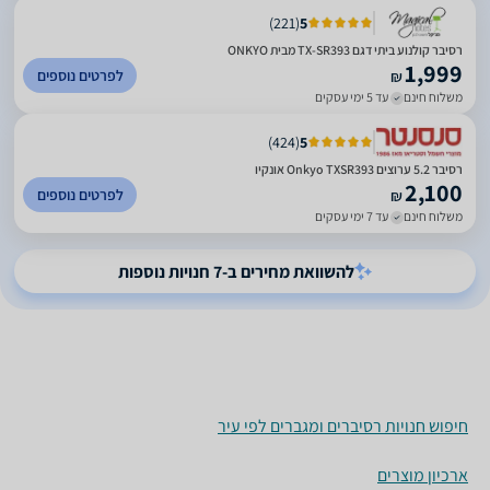
)
221
(
5
רסיבר קולנוע ביתי דגם TX-SR393 מבית ONKYO
1,999
לפרטים נוספים
₪
משלוח חינם
עד 5 ימי עסקים
)
424
(
5
רסיבר ‏5.2 ‏ערוצים Onkyo TXSR393 אונקיו
2,100
לפרטים נוספים
₪
משלוח חינם
עד 7 ימי עסקים
להשוואת מחירים ב-7 חנויות נוספות
חיפוש חנויות רסיברים ומגברים לפי עיר
ארכיון מוצרים