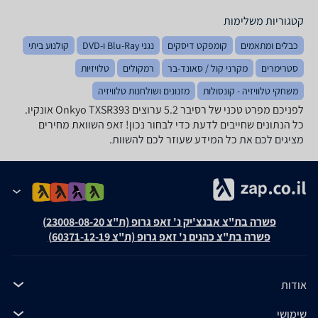
קטגוריות משלימות
כבלים ומתאמים
קומפקט דיסקים
נגני Blu-Ray ו-DVD
קולנוע ביתי
סטרימרים
מקרני קול / סאונד-בר
רמקולים
טלויזיות
משחקי טלוויזיה - קונסולות
מזנונים ושולחנות טלוויזיה
לפניכם מפרט טכני של רסיבר ‏5.2 ‏ערוצים Onkyo TXSR393 אונקיו.
כל הנתונים שחייבים לדעת כדי לבחור נכון! זאפ השוואת מחירים
מציגים לכם את כל המידע שעוזר לכם להשוות.
פשרה בת"צ אבנצ'יק נ' זאפ גרופ (ת"צ 23008-08-20)
פשרה בת"צ כהנים נ' זאפ גרופ (ת"צ 60371-12-19)
אודות
שימושי