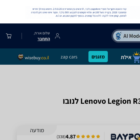
שלום אורח,
התחבר
מזגנים
zap cars
מודעה
4.87
)
338
(