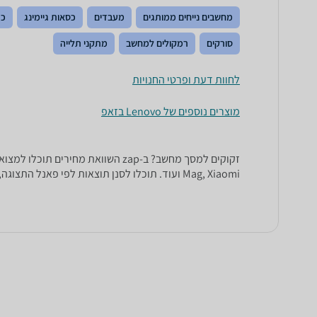
מחשבים נייחים ממותגים
מעבדים
כסאות גיימינג
כר
סורקים
רמקולים למחשב
מתקני תלייה
לחוות דעת ופרטי החנויות
מוצרים נוספים של Lenovo בזאפ
Mag, Xiaomi ועוד. תוכלו לסנן תוצאות לפי פאנל התצוגה, כגון IPS, VA או OLED, ואף לפי סוג וכמות החיבורים – DP, DVI, HDMI ועוד.