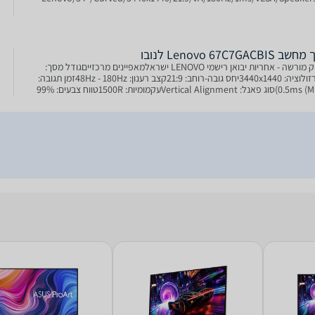
Lenovo 67C7GACBIS לנובו
משווק מורשה - אחריות יבואן רישמי LENOVO ישראלמאפיינים מרכזייםגודל מסך:
34''רזולוציה: 3440x1440יחס גובה-רוחב: 21:9קצב רענון: 48Hz - 180Hzזמן תגובה:
0.5ms (MPRT)סוג פאנל: Vertical Alignmentעקמומיות: 1500Rטווח צבעים: 99%
sRGB, 90%אחריות: 3 שנים -