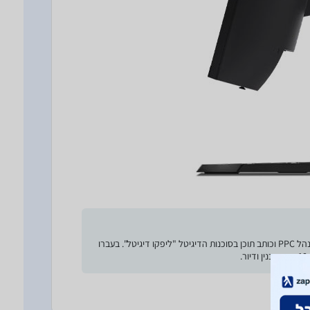
סוקר מוצרים ועורך השוואות ב-WiseBuy מ-2015. ביומיום הוא מנהל PPC וכותב תוכן בסוכנות הדיגיטל "ליפקו דיגיטל". בעברו