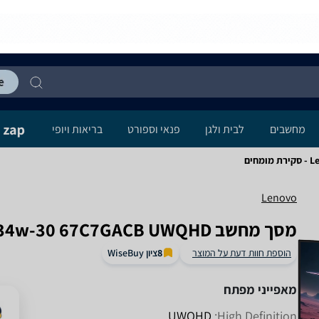
מחשבים
לבית ולגן
פנאי וספורט
בריאות ויופי
ים
Lenovo
מסך מחשב Lenovo Legion R34w-30 67C7GACB UWQHD לנובו
ציון WiseBuy
הוספת חוות דעת על המוצר
8
מאפייני מפתח
UWQHD
High Definition: