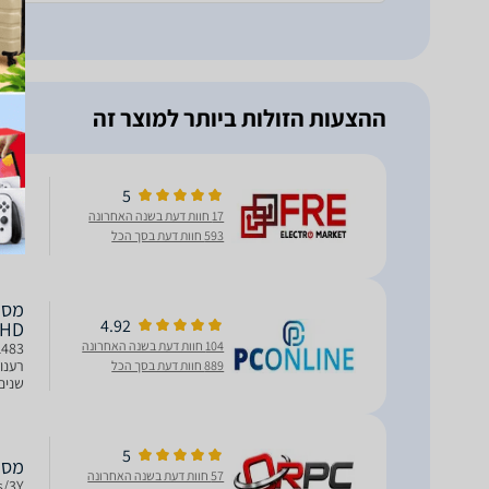
ההצעות הזולות ביותר למוצר זה
5
מסך מחשב WQHD
17 חוות דעת בשנה האחרונה
wide, קצב ריענון מהיר של 180Hz וזמן תגובה נמוך, חוויית מ
593 חוות דעת בסך הכל
4.92
QHD
104 חוות דעת בשנה האחרונה
889 חוות דעת בסך הכל
שנים
5
מסך מחשב CBIS
57 חוות דעת בשנה האחרונה
s/3Y