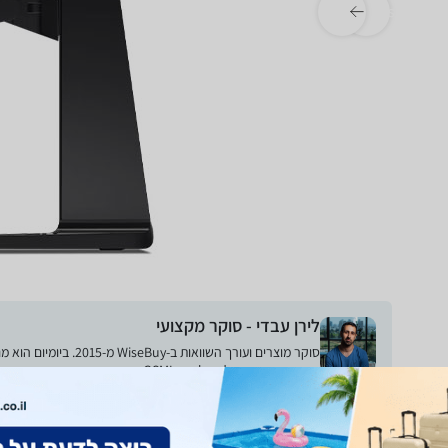
Next
Previous
לירן עבדי - סוקר מקצועי
כתב באתר הטכנולוגיה GSMIsrael וכן הועסק ככתב חיצוני עבור nana10 ובנין ודיור.