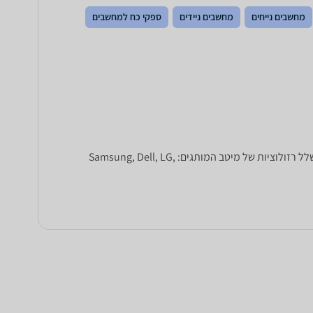
מחשבים נייחים
מחשבים ניידים
ספקי כח למחשבים
זקוקים למסך מחשב? ב-zap השוואת מחירים תוכלו למצוא מאות דגמים של מסכי LED למחשב בכל הגדלים: 24, 27, 32 ואף 34 אינץ' בשלל רזולוציות של מיטב המותגים: Samsung, Dell, LG,