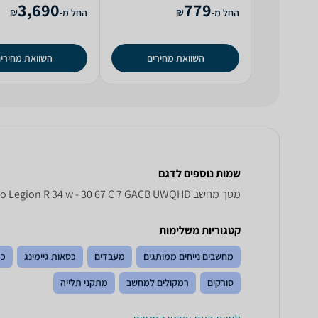
3,690
779
₪
₪
החל מ-
החל מ-
השוואת מחירים
השוואת מחירי
שמות נוספים לדגם
מסך מחשב Lenovo Legion R 34 w - 30 67 C 7 GACB UWQHD לנובו, Legion R34w-30 67C7GACB לנובו , לנובו Legion R34w-30 67C7GACB
קטגוריות משלימות
מחשבים נייחים ממותגים
מעבדים
כסאות גיימינג
כר
סורקים
רמקולים למחשב
מתקני תלייה