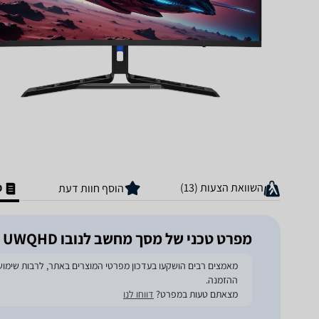
השוואת הצעות (13)
מ
הוסף חוות דעת
מפרט טכני של מסך מחשב לנובו Legion R34w-30 67C7GACB UWQHD
ההזמנה.
מצאתם טעות במפרט?
דווחו לנו