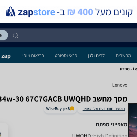
מחשבים
לבית ולגן
פנאי וספורט
בריאות ויופי
רט
Lenovo
מסך מחשב Lenovo Legion R34w-30 67C7GACB UWQHD לנובו
ציון WiseBuy
הוספת חוות דעת על המוצר
8
מאפייני מפתח
UWQHD
High Definition: