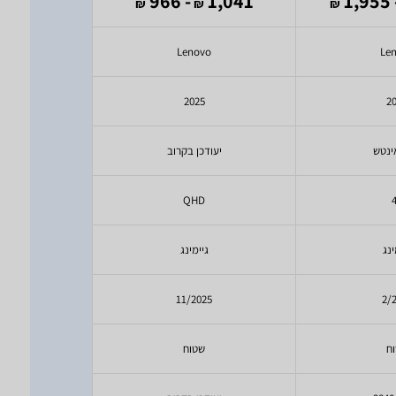
566
- 966
1,041
- 1,
₪
₪
₪
₪
vo
Lenovo
Le
5
2025
2
יעודכן בקרוב
יעודכ
HD
QHD
ינג
גיימינג
יעודכ
25
11/2025
2/
ח
שטוח
ש