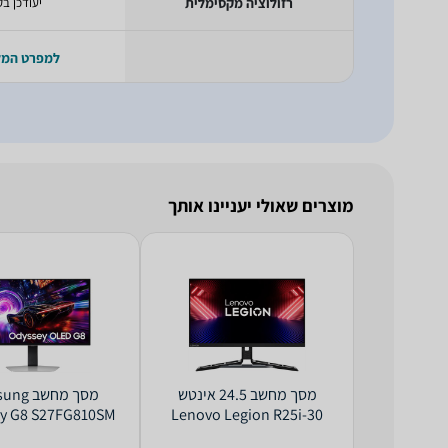
רזולוציה מקסימלית
יעודכן בק
למפרט המ
מוצרים שאולי יעניינו אותך
מסך מחשב ‏24.5 ‏אינטש
מסך מחשב
y G8 S27FG810SM
Lenovo Legion R25i-30
4K
67B7GACBIS Full HD