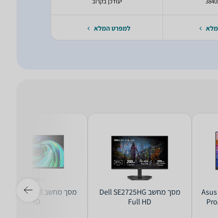
3840
יעודכן בקרוב
יעודכ
מלא
למפרט המלא
למפרט 
מסך מחשב ‏23.8 ‏אינטש Asus
מסך מחשב Dell SE2725HG
מסך מחשב L 25G54 Full
HD
Full HD
Pro