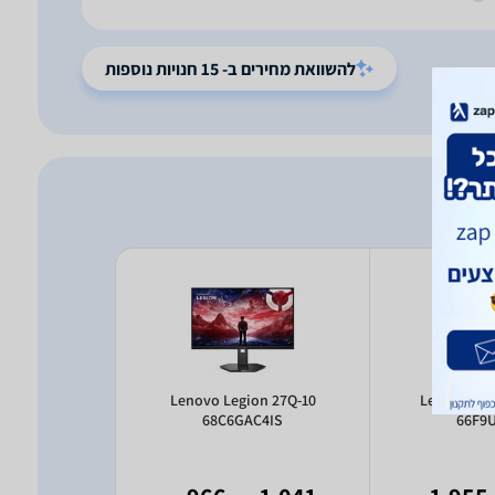
להשוואת מחירים ב- 15 חנויות נוספות
ision S24-4e
Lenovo Legion 27Q-10
Lenovo Leg
T1IS
68C6GAC4IS
66F9