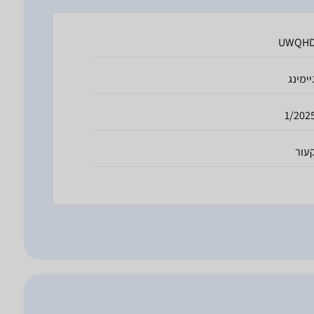
UWQH
יימינג
1/202
עור