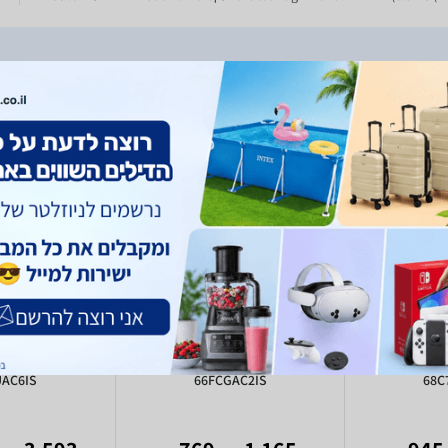
sRGB, 90%אחריות: 3 שנים -
ion Y32p-30
Lenovo IP monitor D32-40
Lenovo 
UAC6IS
66FCGAC2IS
68C