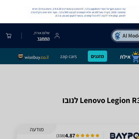
שלום אורח,
התחבר
מזגנים
zap cars
מודעה
4.87
)
338
(