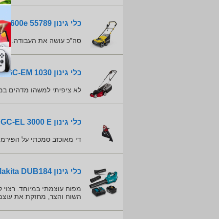
כלי גינון Jasper JSW-1600e 55789
סה"כ עושה את העבודה. לגבי
כלי גינון Einhell GC-EM 1030
לא ציפיתי למשהו מדהים במ
כלי גינון Einhell GC-EL 3000 E
די מאוכזב סמכתי על הפירמה
כלי גינון Makita DUB184
השוח והצר, מחזקת את עוצמ