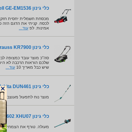
כלי גינון Einhell GE-EM1536
מכסחת חשמלית יחסית חזקה. 
לכסח. קניתי את הדגם הזה כ
אמינות. לפ
עוד...
כלי גינון Krauss KR7900
סה"כ מוצר עובד כמצופה לב
שלכם הוראות הרכבה לא היו 
שיש כבל מאריך 10
עוד...
כלי גינון Makita DUN461
מוצר נוח לתפעול מעוצב ונו
כלי גינון Makita DUH602 XHU07
מעולה. טורף את הצמחיה.
עו