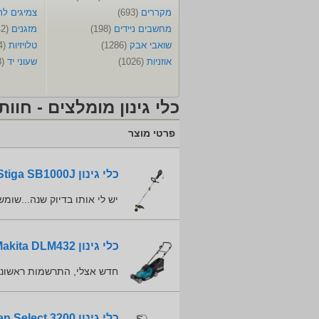
מקררים
(693)
צמיגים ל
מחשבים ניידים
(198)
מזגנים
(342)
שואבי אבק
(1286)
טלויזיות
(274)
אוזניות
(1026)
שעוני יד
(188)
כלי גינון מומלצים - חוות
פרטי מוצר
כלי גינון Stiga SB1000J
יש לי אותו בדיוק שנה...שו
כלי גינון Makita DLM432
חדש אצלי, התרשמות ראשוני
כלי גינון Wolf Garten Select 3200