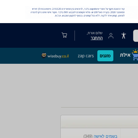
שלום אורח,
התחבר
מזגנים
zap cars
בשמים לאישה
(349)