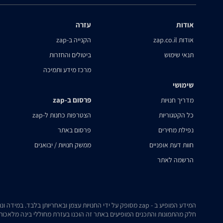
אודות
עזרה
אודות zap.co.il
הקנייה ב-zap
תנאי שימוש
ביטולים והחזרות
מרכז מידע ותמיכה
שימושי
פרסום ב-zap
מדריך חנויות
כל הקטגוריות
הצטרפות כחנות ל-zap
נפילת מחירים
פרסום באתר
חוות דעת אופניים
ממשק חנויות / יבואנים
הרשמה לאתר
המידע המופיע ב - zap מסופק על ידי החנויות עצמן ובאחריותן בלבד. במידה ונתקלת בבעיה כלשהי בנתונים המוצגים באתר, אנא שלח אלינו הודעה ואנו נטפל בעניין.
חלק מהתמונות והתכנים המופיעים באתר זה הוכנו בעזרת מחוללי בינה מלאכותית