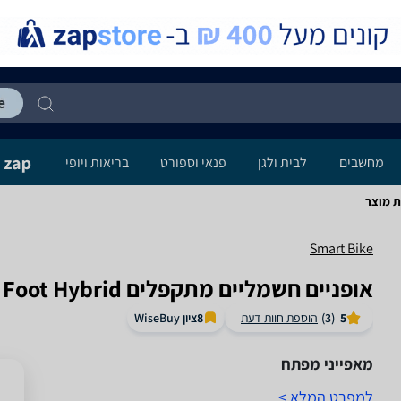
מחשבים
לבית ולגן
פנאי וספורט
בריאות ויופי
Smart Bike
‏אופניים חשמליים ‏מתקפלים Smart Bike Big Foot Hybrid
ציון WiseBuy
5
(3)
הוספת חוות דעת
8
מאפייני מפתח
למפרט המלא >