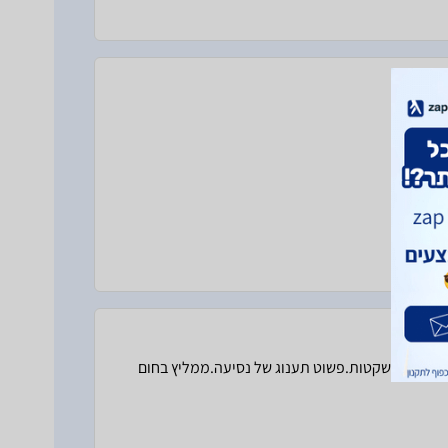
ת הבורות.שקטות.פשוט תענוג של נסיעה.ממליץ בחום