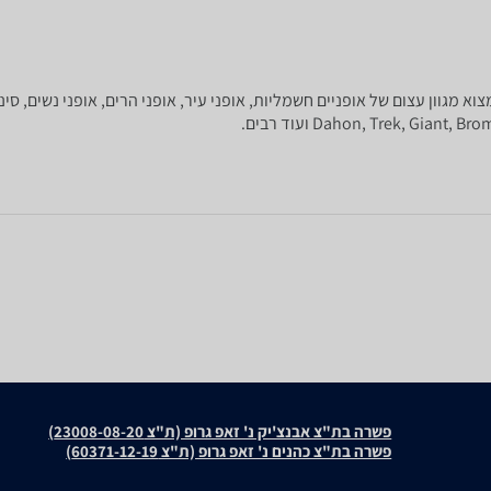
שוואת מחירים תוכלו למצוא מגוון עצום של אופניים חשמליות, אופני עיר, אופני הרים, אופני
פשרה בת"צ אבנצ'יק נ' זאפ גרופ (ת"צ 23008-08-20)
פשרה בת"צ כהנים נ' זאפ גרופ (ת"צ 60371-12-19)