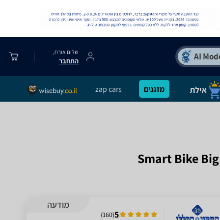
שלום אורח,
התחבר
מזגנים
zap cars
מודעה
5
)
160
(